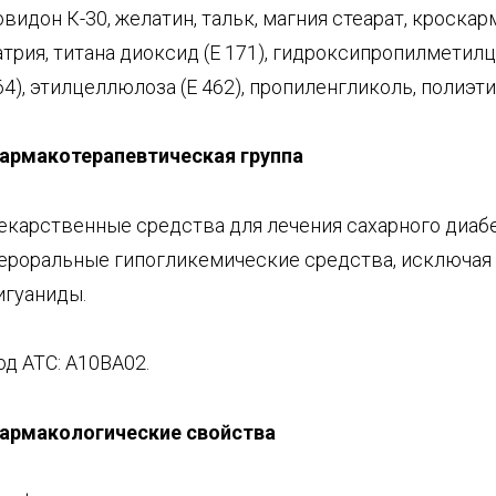
овидон К-30, желатин, тальк, магния стеарат, кроска
атрия, титана диоксид (Е 171), гидроксипропилметил
64), этилцеллюлоза (Е 462), пропиленгликоль, полиэт
армакотерапевтическая группа
екарственные средства для лечения сахарного диабе
ероральные гипогликемические средства, исключая 
игуаниды.
од АТС: А10ВА02.
армакологические свойства