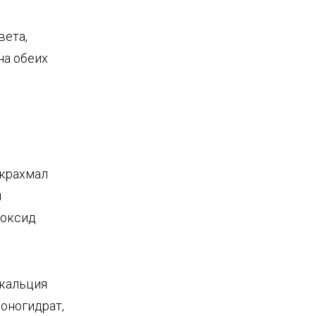
вета,
на обеих
 крахмал
я
иоксид
 кальция
моногидрат,