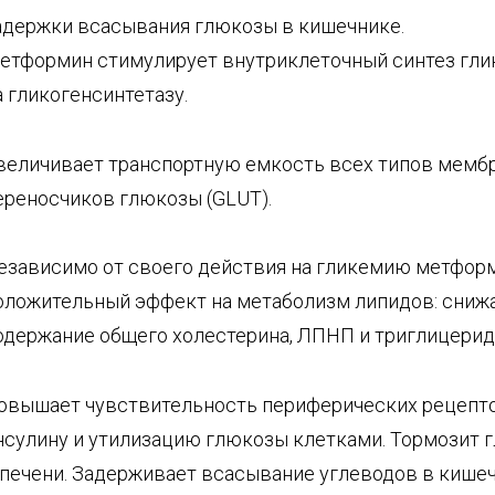
адержки всасывания глюкозы в кишечнике.
етформин стимулирует внутриклеточный синтез глик
а гликогенсинтетазу.
величивает транспортную емкость всех типов мемб
ереносчиков глюкозы (GLUT).
езависимо от своего действия на гликемию метфор
оложительный эффект на метаболизм липидов: сниж
одержание общего холестерина, ЛПНП и триглицерид
овышает чувствительность периферических рецепт
нсулину и утилизацию глюкозы клетками. Тормозит 
 печени. Задерживает всасывание углеводов в кишеч