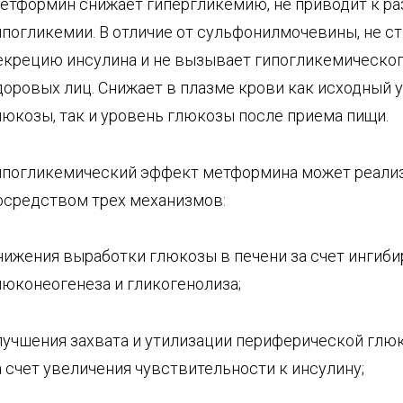
етформин снижает гипергликемию, не приводит к р
ипогликемии. В отличие от сульфонилмочевины, не с
екрецию инсулина и не вызывает гипогликемическог
доровых лиц. Снижает в плазме крови как исходный 
люкозы, так и уровень глюкозы после приема пищи.
ипогликемический эффект метформина может реали
осредством трех механизмов:
нижения выработки глюкозы в печени за счет ингиб
люконеогенеза и гликогенолиза;
лучшения захвата и утилизации периферической глю
а счет увеличения чувствительности к инсулину;