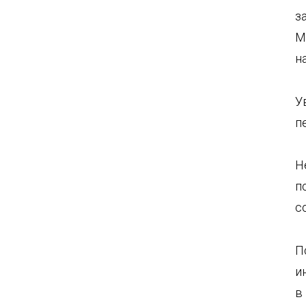
з
М
н
У
п
Н
п
с
П
и
в