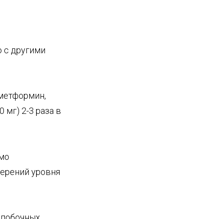
 с другими
(метформин,
 мг) 2-3 раза в
имо
мерений уровня
 побочных