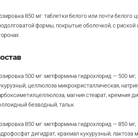
озировка 850 мг: таблетки белого или почти белого ц
родолговатой формы, покрытые оболочкой, с риской 
торонах.
остав
озировка 500 мг: метформина гидрохлорид — 500 мг;
укурузный, целлюлоза микрокристаллическая, натри
арбоксиметилцеллюлоза, магния стеарат, кремния д
оллоидный безводный, тальк.
озировка 850 мг: метформина гидрохлорид — 850 мг,
идрофосфат дигидрат, крахмал кукурузный, лактоза 