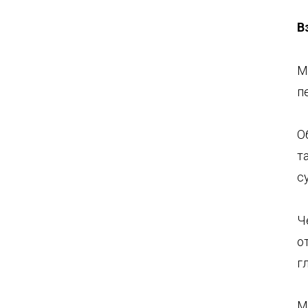
В
М
п
О
т
с
Ч
о
г
М