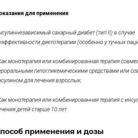
оказания для применения
нсулиннезависимый сахарный диабет (тип
II
) в
случае
еэффективности диетотерапии (осо
бенно у тучных пац
Как
монотерапия
или комбинированная терапия сов
ме
ероральны
ми
гипоглике
мическими средствами или со
нсулином для лечения взрослых;
 Как
монотерапия
или комбинированная терапия с инсу
ечения детей старше 10 лет.
пособ применения и дозы