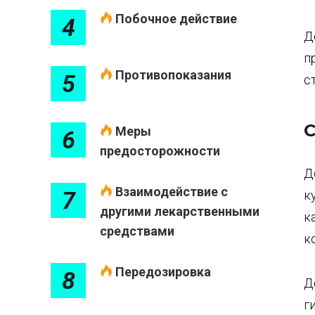
Побочное действие
4
Д
п
Противопоказания
5
с
С
Меры
6
предосторожности
Д
Взаимодействие с
7
к
другими лекарственными
к
средствами
к
Передозировка
8
Д
г