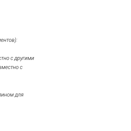
иентов):
стно
с другими
вместно с
лином для