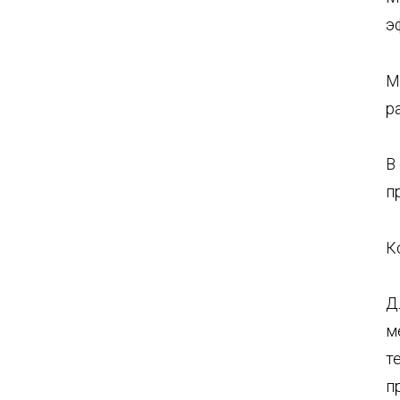
э
М
р
В
п
К
Д
м
т
п