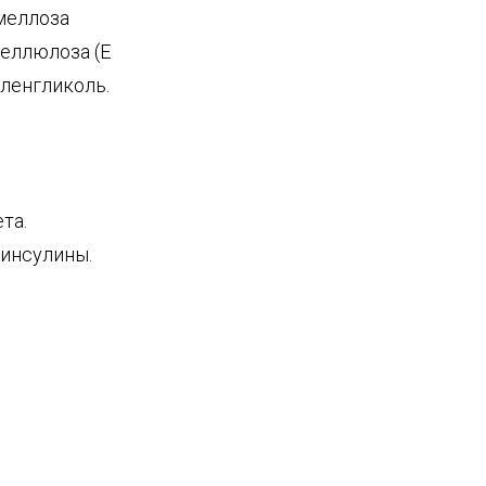
рмеллоза
целлюлоза (Е
иленгликоль.
та.
инсулины.