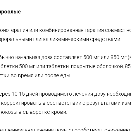
зрослые
онотерапия или комбинированная терапия совместно
ероральными глипогликемическими средствами.
бычно начальная доза составляет 500 мг или 850 мг 
аблетки 500 мг или таблетки, покрытые оболочкой, 850
утки во время или после еды.
ерез 10-15 дней проводимого лечения дозу необход
ткорректировать в соответствии с результатами из
люкозы в сыворотке крови.
едленное увеличение дозы способствует снижению