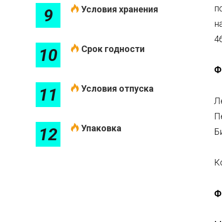
п
Условия хранения
9
н
4
Срок годности
10
Ф
Условия отпуска
11
Л
П
Упаковка
12
Б
К
Ф