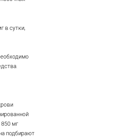
 в сутки,
необходимо
едства.
крови
нированной
 850 мг
ина подбирают