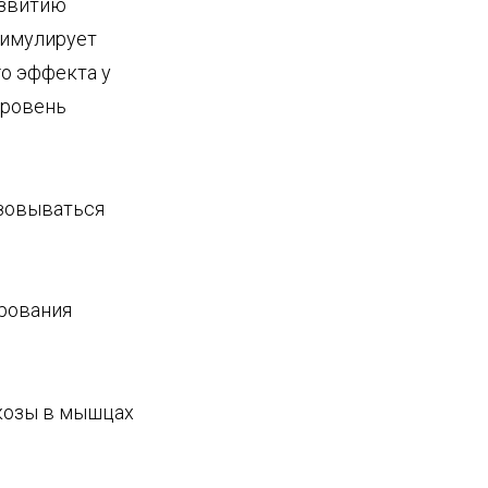
азвитию
тимулирует
о эффекта у
уровень
зовываться
ирования
козы в мышцах