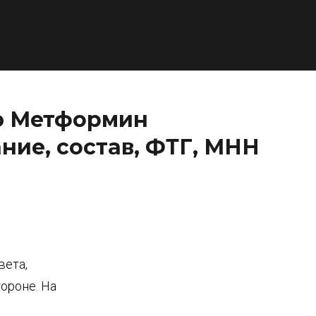
ю Метформин
ние, состав, ФТГ, МНН
вета,
ороне. На