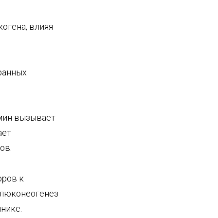
огена, влияя
ранных
мин вызывает
ает
ов.
оров к
глюконеогенез
нике.