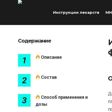
Инструкции лекарств
МН
Содержание
Описание
1
Состав
О
2
Д
Способ применения и
3
п
дозы
п