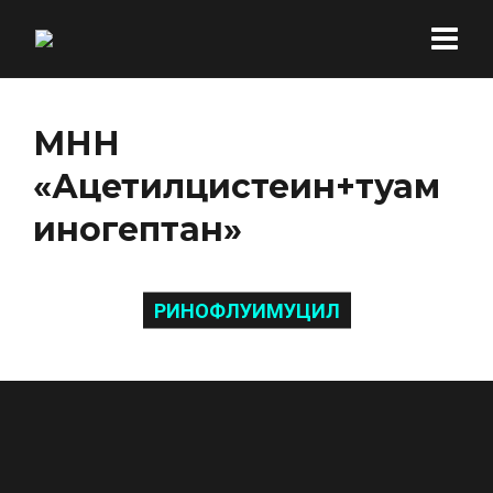
МНН
«Ацетилцистеин+туам
иногептан»
РИНОФЛУИМУЦИЛ