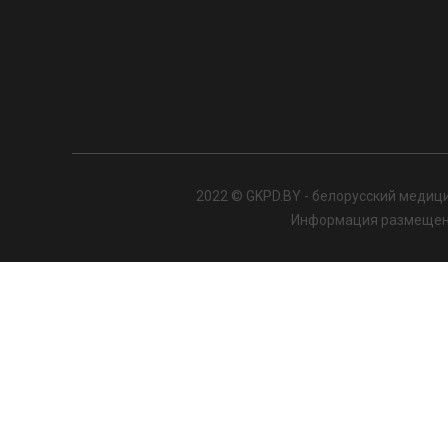
2022 © GKPD.BY - белорусский медици
Информация размещенна