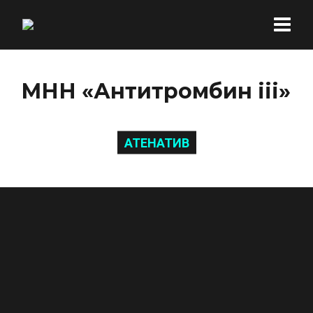
МНН «Антитромбин iii»
АТЕНАТИВ