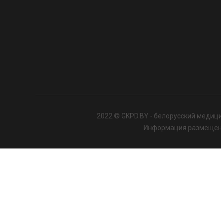
2022 © GKPD.BY - белорусский медици
Информация размещенна