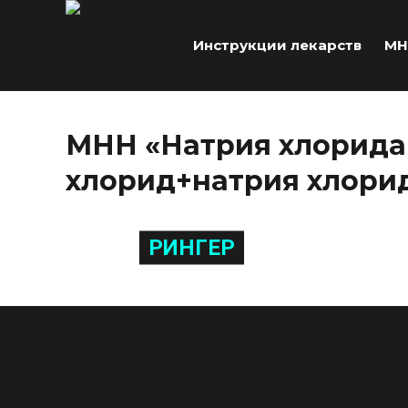
Инструкции лекарств
МН
МНН «Натрия хлорида
хлорид+натрия хлори
РИНГЕР