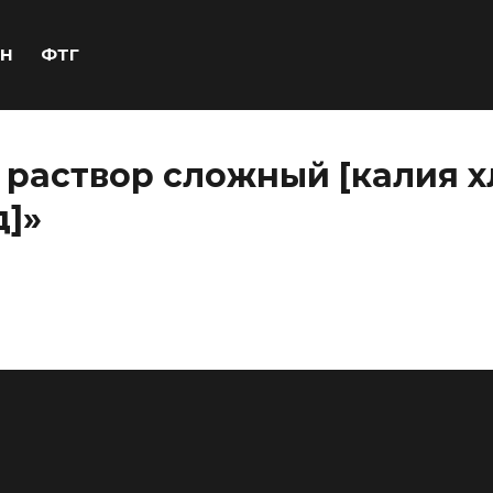
Н
ФТГ
 раствор сложный [калия 
д]»