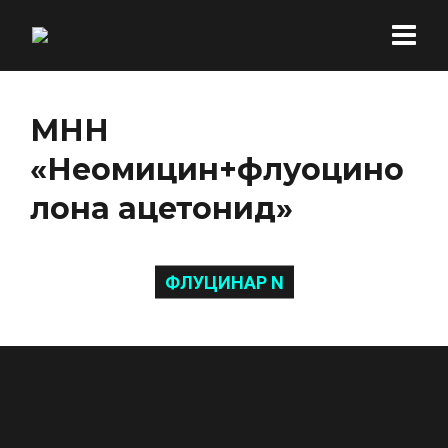
МНН
«Неомицин+флуоцино
лона ацетонид»
ФЛУЦИНАР N