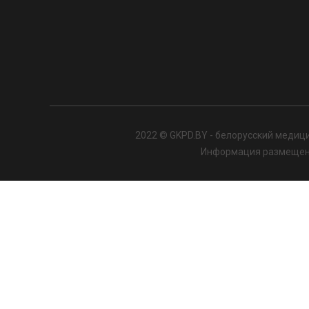
2022 © GKPD.BY - белорусский медици
Информация размещенна