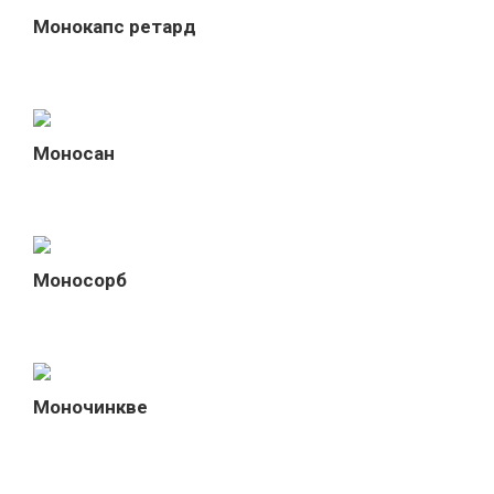
Монокапс ретард
Моносан
Моносорб
Моночинкве