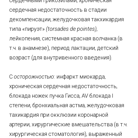
сердечными грикозилами, хроническая
сердечная недостаточность в стадии
декомпенсации, желудочковая такхикардия
типа «пируэт»
(
torsades
de
pointes
),
лейкопения, системная красная волчанка (в
т.ч. в анамнезе), период лактации, детский
возраст (для внутривенного введения).
С
осторожностью:
инфаркт миокарда,
хроническая сердечная недостаточность,
блокада ножек пучка Гисса, AV блокада I
степени, бронхиальная астма, желудочковая
тахикардия при окклюзии коронарной
артерии, хирургические вмешательства (в т.ч.
хирургическая стоматология), выраженный