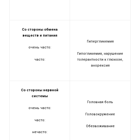
Со стороны обмена
веществ и питания
Гипергликемия
очень часто:
Гипогликемия, нарушение
часто:
толерантности к глюкозе,
анорексия
Со стороны нервной
системы
Головная боль
очень часто:
Головокружение
часто:
Обезвоживание
нечасто: