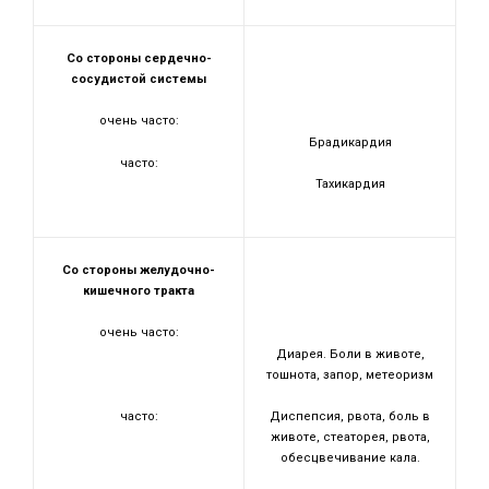
Со стороны сердечно-
сосудистой системы
очень часто:
Брадикардия
часто:
Тахикардия
Со стороны желудочно-
кишечного тракта
очень часто:
Диарея. Боли в животе,
тошнота, запор, метеоризм
часто:
Диспепсия, рвота, боль в
животе, стеаторея, рвота,
обесцвечивание кала.