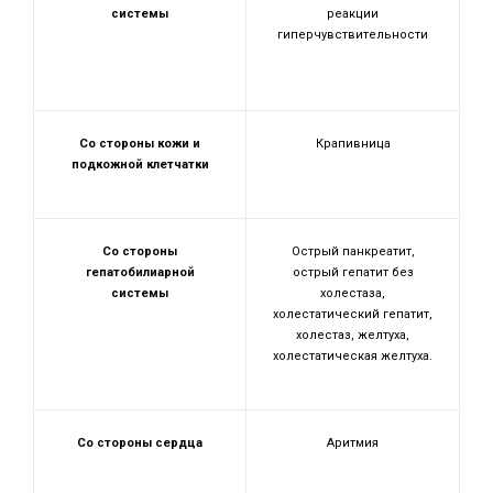
системы
реакции
гиперчувствительности
Со стороны кожи и
Крапивница
подкожной клетчатки
Со стороны
Острый панкреатит,
гепатобилиарной
острый гепатит без
системы
холестаза,
холестатический гепатит,
холестаз, желтуха,
холестатическая желтуха.
Со стороны сердца
Аритмия