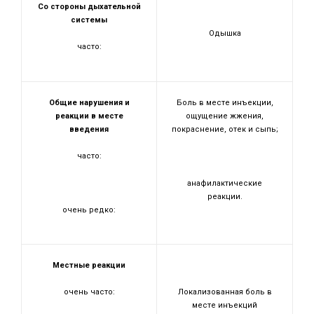
Со стороны дыхательной
системы
Одышка
часто:
Общие нарушения и
Боль в месте инъекции,
реакции в месте
ощущение жжения,
введения
покраснение, отек и сыпь;
часто:
анафилактические
реакции.
очень редко:
Местные реакции
очень часто:
Локализованная боль в
месте инъекций