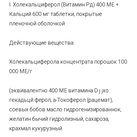
I. Холекальциферол (Витамин Рд) 400 ME +
Кальций 600 мг таблетки, покрытые
пленочной оболочкой
Действующие вещества:
Холекальциферола концентрата порошок 100
000 МЕ/г
(эквивалентно 400 ME витамина D j jxo.:
гекадьцй ферол, а-Токоферол (рацемат),
соевых бобов масло гидрогенизированнок,
желатин бычий гидролизный, сахароза,
крахмал кукурузный.