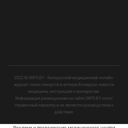
2022 © GKPD.BY - белорусский медицинский онлайн-
журнал: поиск лекарств в аптеках Беларуси, новости
медицины, инструкции к препаратам.
Информация размещенная на сайте GKPD.BY носит
справочный характер и не является руководством к
действию.
Реклама и продвижение медицинского центра