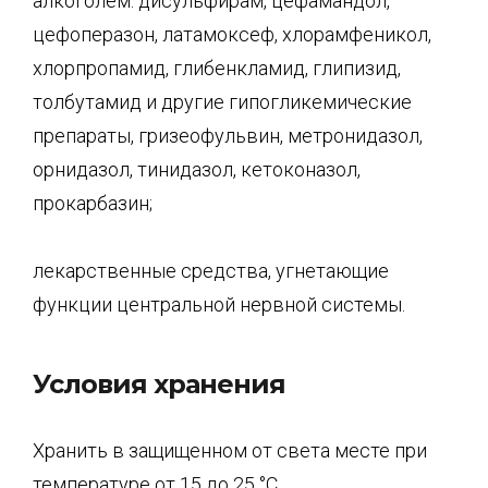
алкоголем: дисульфирам, цефамандол,
цефоперазон, латамоксеф, хлорамфеникол,
хлорпропамид, глибенкламид, глипизид,
толбутамид и другие гипогликемические
препараты, гризеофульвин, метронидазол,
орнидазол, тинидазол, кетоконазол,
прокарбазин;
лекарственные средства, угнетающие
функции центральной нервной системы.
Условия хранения
Хранить в защищенном от света месте при
температуре от 15 до 25 °C.