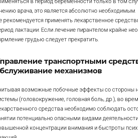
рименяться в период беременности только в том случ
нению врача, это является абсолютно необходимым.
е рекомендуется применять лекарственное средств
ериод лактации. Если лечение пирантелом крайне не
ормление грудью следует прекратить.
правление транспортными средст
бслуживание механизмов
читывая возможные побочные эффекты со стороны 
истемы (головокружение, головная боль, др.), во вре
екарственного средства необходимо соблюдать ост
анятии потенциально опасными видами деятельност
овышенной концентрации внимания и быстроты пси
еакций.