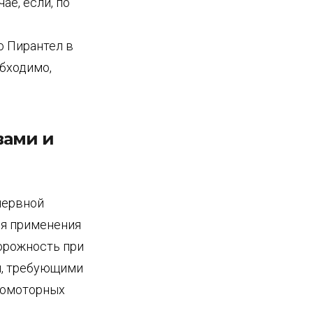
ае, если, по
о Пирантел в
обходимо,
вами и
нервной
мя применения
орожность при
и, требующими
хомоторных