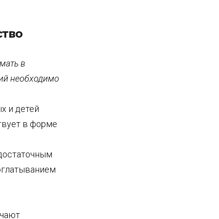
ство
мать в
ний необходимо
х и детей
твует в форме
 достаточным
роглатыванием
ачают