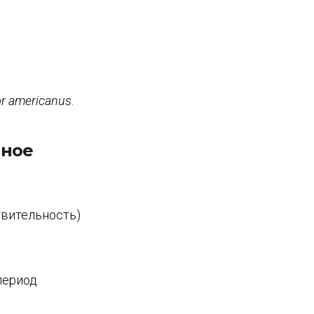
r americanus
.
нное
твительность)
период