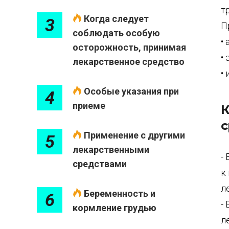
т
Когда следует
3
П
соблюдать особую
•
осторожность, принимая
•
лекарственное средство
•
Особые указания при
4
приеме
К
с
Применение с другими
5
лекарственными
-
средствами
к
л
Беременность и
6
-
кормление грудью
л