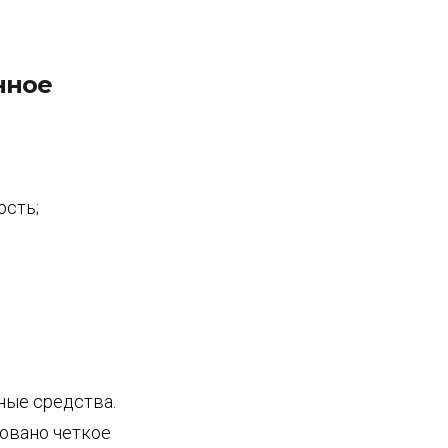
нное
ость;
ные средства.
овано четкое