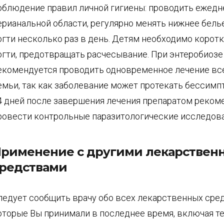
облюдение правил личной гигиены: проводить ежедн
ерианальной области, регулярно менять нижнее белье
огти несколько раз в день. Детям необходимо корот
огти, предотвращать расчесывание. При энтеробиозе
екомендуется проводить одновременное лечение вс
емьи, так как заболевание может протекать бессимп
4 дней после завершения лечения препаратом реком
ровести контрольные паразитологические исследова
рименение с другими лекарстве
редствами
ледует сообщить врачу обо всех лекарственных сред
оторые Вы принимали в последнее время, включая те