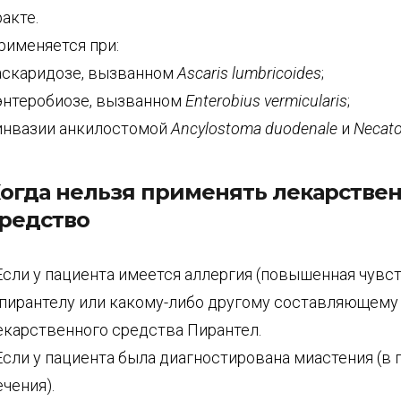
ракте.
рименяется при:
 аскаридозе, вызванном
Ascaris lumbricoides
;
 энтеробиозе, вызванном
Enterobius vermicularis
;
 инвазии анкилостомой
Ancylostoma duodenale
и
Necato
огда нельзя применять лекарстве
редство
 Если у пациента имеется аллергия (повышенная чувс
 пирантелу или какому-либо другому составляющему
екарственного средства Пирантел.
 Если у пациента была диагностирована миастения (в 
ечения).