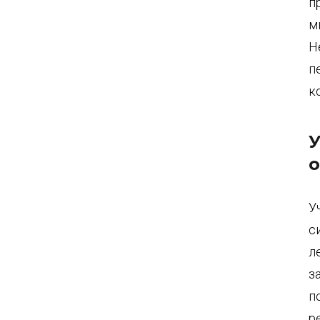
п
м
Н
п
к
У
о
У
с
л
з
п
р