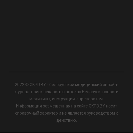
2022 © GKPD.BY - белорусский медицинский онлайн-
журнал: поиск лекарств в аптеках Беларуси, новости
медицины, инструкции к препаратам.
Информация размещенная на сайте GKPD.BY носит
справочный характер и не является руководством к
действию.