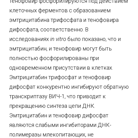
тенофовир фосфорилируются под действием
клеточных ферментов с образованием
эмтрицитабина трифосфата и тенофовира
дифосфата, соответственно. В
исследованиях
in vitro
было показано, что и
эмтрицитабин, и тенофовир могут быть
полностью фосфорилированы при
одновременном присутствии в клетках.
Эмтрицитабин трифосфат и тенофовир
дифосфат конкурентно ингибируют обратную
транскриптазу ВИЧ-1, что приводит к
прекращению синтеза цепи ДНК.
Эмтрицитабин и тенофовир дифосфат
являются слабыми ингибиторами ДНК-
полимеразы млекопитающих, не