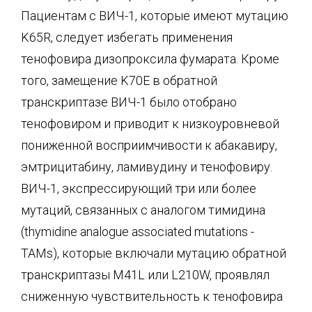
Пациентам с ВИЧ-1, которые имеют мутацию
K65R, следует избегать применения
тенофовира дизопроксила фумарата. Кроме
того, замещение K70E в обратной
транскриптазе ВИЧ-1 было отобрано
тенофовиром и приводит к низкоуровневой
пониженной восприимчивости к абакавиру,
эмтрицитабину, ламивудину и тенофовиру.
ВИЧ-1, экспрессирующий три или более
мутаций, связанных с аналогом тимидина
(thymidine analogue associated mutations -
TAMs), которые включали мутацию обратной
транскриптазы M41L или L210W, проявлял
сниженную чувствительность к тенофовира