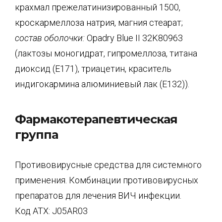
крахмал прежелатинизированный 1500,
кроскармеллоза натрия, магния стеарат;
состав оболочки:
Opadry Blue II 32K80963
(лактозы моногидрат, гипромеллоза, титана
диоксид (Е171), триацетин, краситель
индигокармина алюминиевый лак (Е132)).
Фармакотерапевтическая
группа
Противовирусные средства для системного
применения. Комбинации противовирусных
препаратов для лечения ВИЧ инфекции.
Код АТX: J05AR03