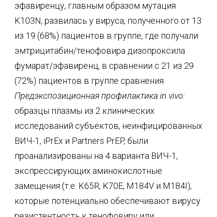
эфавиренцу, главным образом мутация
K103N, развилась у вируса, полученного от 13
из 19 (68%) пациентов в группе, где получали
эмтрицитабин/тенофовира дизопроксила
фумарат/эфавиренц, в сравнении с 21 из 29
(72%) пациентов в группе сравнения.
Предэкспозиционная профилактика in vivo:
образцы плазмы из 2 клинических
исследований субъектов, неинфицированных
ВИЧ-1, iPrEx и Partners PrEP, были
проанализированы на 4 варианта ВИЧ-1,
экспрессирующих аминокислотные
замещения (т.е. K65R, K70E, M184V и M184I),
которые потенциально обеспечивают вирусу
резистентность к тенофовиру или