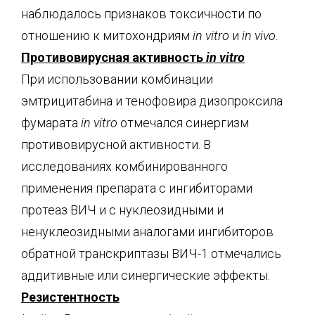
наблюдалось признаков токсичности по
отношению к митохондриям
in vitro
и
in vivo
.
Противовирусная активность
in vitro
При использовании комбинации
эмтрицитабина и тенофовира дизопроксила
фумарата
in vitro
отмечался синергизм
противовирусной активности. В
исследованиях комбинированного
применения препарата с ингибиторами
протеаз ВИЧ и с нуклеозидными и
ненуклеозидными аналогами ингибиторов
обратной транскриптазы ВИЧ-1 отмечались
аддитивные или синергические эффекты.
Резистентность