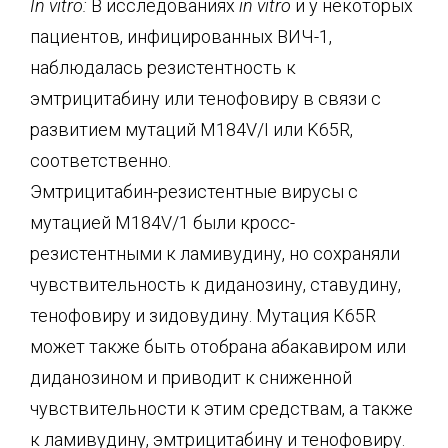
In vitro:
В исследованиях
in vitro
и у некоторых
пациентов, инфицированных ВИЧ-1,
наблюдалась резистентность к
эмтрицитабину или тенофовиру в связи с
развитием мутаций M184V/I или K65R,
соответственно.
Эмтрицитабин-резистентные вирусы с
мутацией M184V/1 были кросс-
резистентными к ламивудину, но сохраняли
чувствительность к диданозину, ставудину,
тенофовиру и зидовудину. Мутация K65R
может также быть отобрана абакавиром или
диданозином и приводит к сниженной
чувствительности к этим средствам, а также
к ламивудину, эмтрицитабину и тенофовиру.