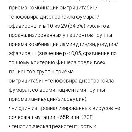
приема комбинации эмтрицитабин/
тенофовира дизопроксила фумарат/
эфавиренц, и в 10 из 29 (34,5%) изолятов,
проанализированных у пациентов группы
приема комбинации ламивудин/зидовудин/
эфавиренц (значение р < 0,05, сравнение по
точному критерию Фишера среди всех
пациентов группы приема
эмтрицитабин+тенофовира дизопроксила
фумарат, со всеми пациентами группы
приема ламивудин/зидовудин);
• ни один из проанализированных вирусов не
содержал мутации K65R или K70E;
• генотипическая резистентность к