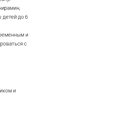
нирамин,
 детей до 6
еременным и
роваться с
иком и