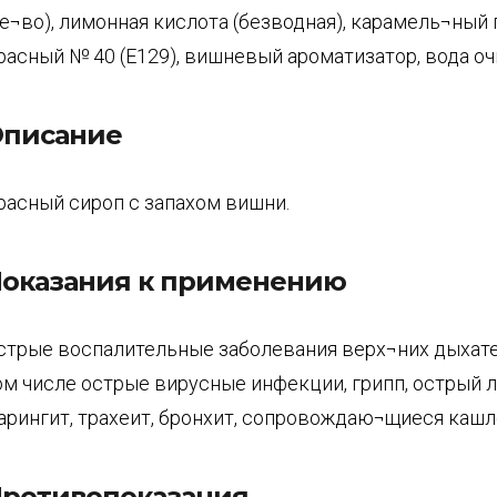
ле¬во), лимонная кислота (безводная), карамель¬ный
расный № 40 (Е129), вишневый ароматизатор, вода о
писание
расный сироп с запахом вишни.
оказания к применению
стрые воспалительные заболевания верх¬них дыхате
ом числе острые вирусные инфекции, грипп, острый л
арингит, трахеит, бронхит, сопровождаю¬щиеся кашл
ротивопоказания