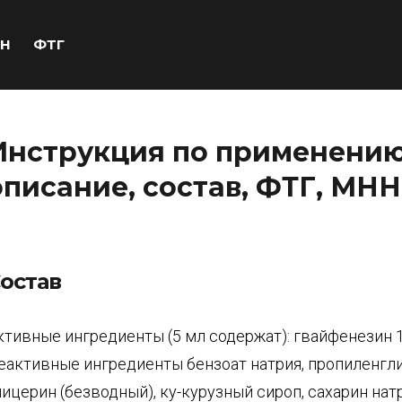
Н
ФТГ
Инструкция по применению 
описание, состав, ФТГ, МНН
остав
ктивные ингредиенты (5 мл содержат): гвайфенезин 1
еактивные ингредиенты бензоат натрия, пропиленгли
лицерин (безводный), ку-курузный сироп, сахарин нат