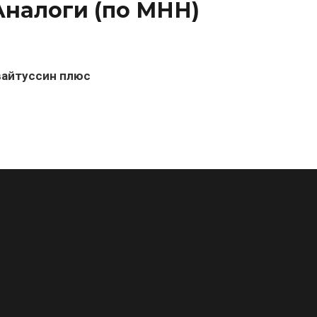
Аналоги (по МНН)
вайтуссин плюс