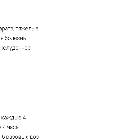
арата, тяжелые
ая болезнь
 желудочное
и каждые 4
 4 часа;
-6 разовых доз