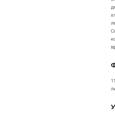
д
х
ле
С
к
в
Ф
1
л
У