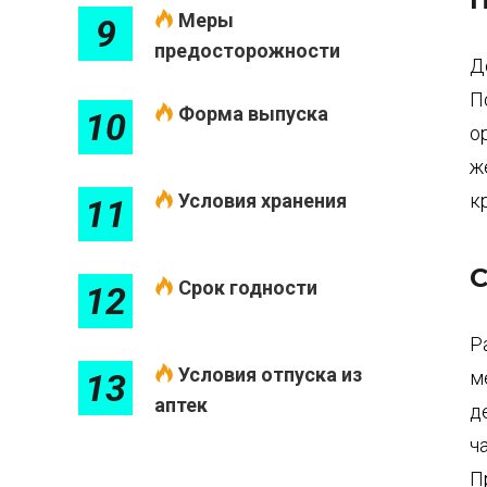
Меры
9
предосторожности
Д
П
Форма выпуска
10
о
ж
Условия хранения
к
11
С
Срок годности
12
Р
Условия отпуска из
13
м
аптек
д
ч
П