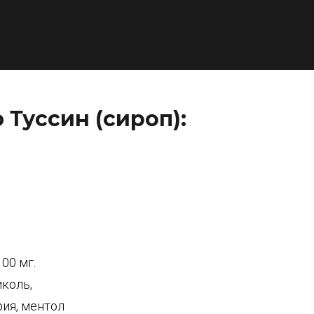
Туссин (сироп):
00 мг.
коль,
рия, ментол