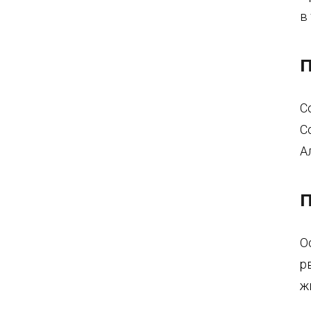
в
П
С
С
А
П
О
р
ж