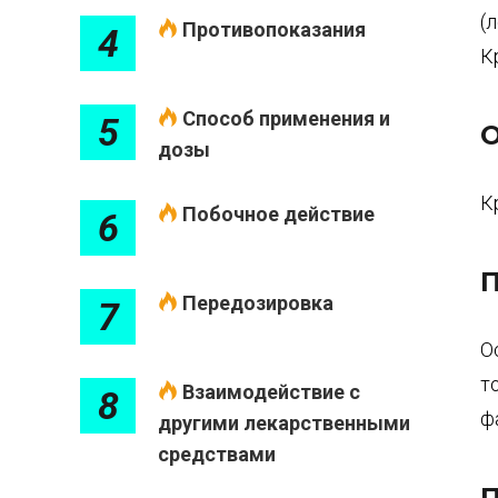
(
Противопоказания
4
К
Способ применения и
5
О
дозы
К
Побочное действие
6
П
Передозировка
7
О
т
Взаимодействие с
8
ф
другими лекарственными
средствами
П