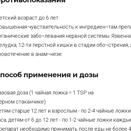
етский возраст до 6 лет.
овышенная чувствительность к ингредиен¬там преп
рганические забо¬левания нервной системы. Язвенн
елудка, 12-ти перстной кишки в стадии обо¬стрения,
ровотечение в анам¬незе.
пособ применения и дозы
азовая доза (1 чайная ложка = 1 TSP на
ерном стаканчике):
етям старше 12 лет и взрослым - по 2-4 чайные ложк
аса, детям от 6 до 12 лет - по 1-2 чайные ложки каждые
репарат необходимо принимать после еды не более 4