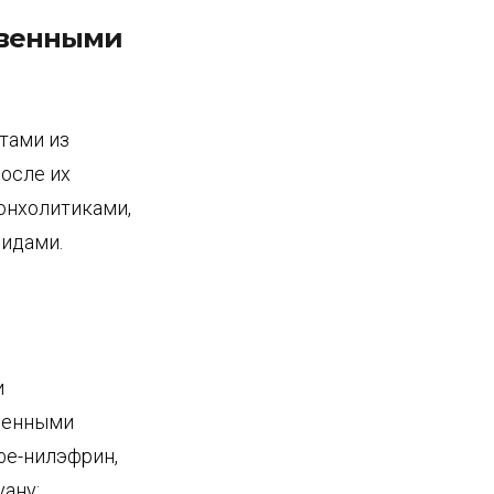
твенными
тами из
после их
онхолитиками,
идами.
и
венными
фе-нилэфрин,
ану;