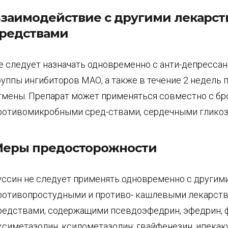
заимодействие с другими лекарс
редствами
е следует назначать одновременно с анти-депрессан
руппы ингибиторов МАО, а также в течение 2 недель 
тмены. Препарат может применяться совместно с бр
ротивомикробными сред-ствами, сердечными гликоз
еры предосторожности
уссин не следует применять одновременно с другим
ротивопростудными и противо- кашлевыми лекарст
редствами, содержащими псевдоэфедрин, эфедрин, 
ксиметазолин, ксилометазолин; гвайфенезин, ипекаку