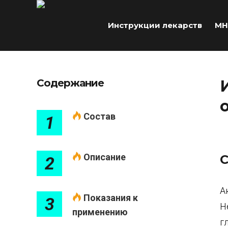
Инструкции лекарств
МН
Содержание
Состав
1
Описание
С
2
А
Показания к
3
Н
применению
г