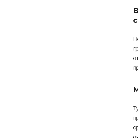
В
с
Н
г
о
п
М
Т
п
с
о