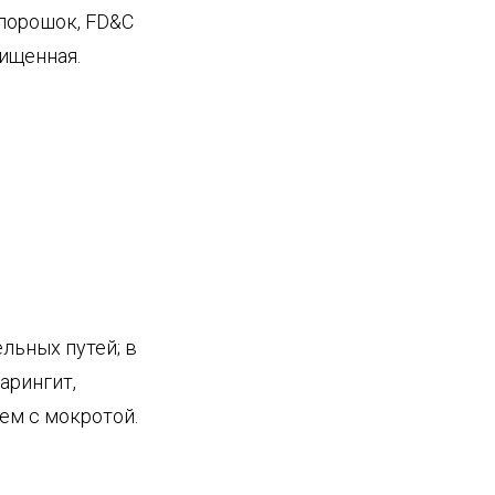
 порошок, FD&C
чищенная.
льных путей; в
арингит,
ем с мокротой.