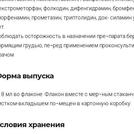
екстрометорфан, фолкодин; дифенгидрамин, бромфе
лорфенамин, прометазин, триптолидин, док- силамин у
т.
облюдать осторожность в назначении пре¬парата б
ормящим грудью, пе¬ред применением проконсульти
рачом.
орма выпуска
18 мл во флаконе. Флакон вместе с мер¬ным стаканч
истком-вкладышем по¬мещен в картонную коробку.
словия хранения