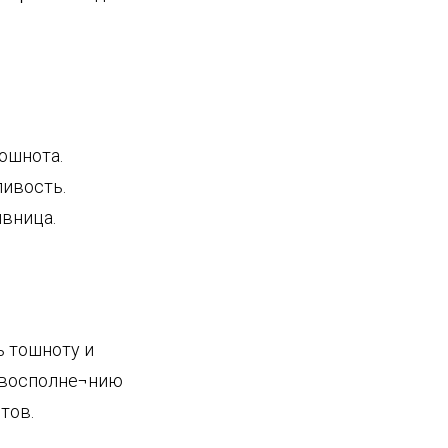
ошнота.
ливость.
ивница.
 тошноту и
о восполне¬нию
тов.