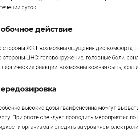
 течении суток.
обочное действие
о стороны ЖКТ возможны ощущения дис-комфорта, т
о стороны ЦНС: головокружение, головные боли, сон
ллергические реакции: возможны кожная сыпь, крап
ередозировка
собенно высокие дозы гвайфенезина мо¬гут вызвать
воту. При рвоте сле¬дует проводить мероприятия п
идкости организма и следить за уров¬нем электроли