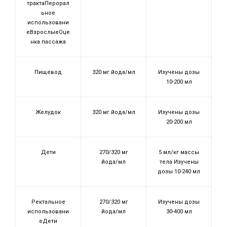
трактаПерорал
ьное
использовани
еВзрослыеОце
нка пассажа
Пищевод
320 мг йода/мл
Изучены дозы
10-200 мл
Желудок
320 мг йода/мл
Изучены дозы
20-200 мл
Дети
270/320 мг
5 мл/кг массы
йода/мл
тела Изучены
дозы 10-240 мл
Ректальное
270/320 мг
Изучены дозы
использовани
йода/мл
30-400 мл
еДети