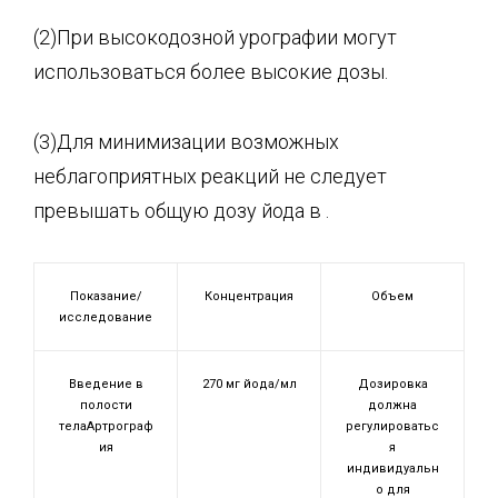
(2)При высокодозной урографии могут
использоваться более высокие дозы.
(3)Для минимизации возможных
неблагоприятных реакций не следует
превышать общую дозу йода в .
Показание/
Концентрация
Объем
исследование
Введение в
270 мг йода/мл
Дозировка
полости
должна
телаАртрограф
регулироватьс
ия
я
индивидуальн
о для