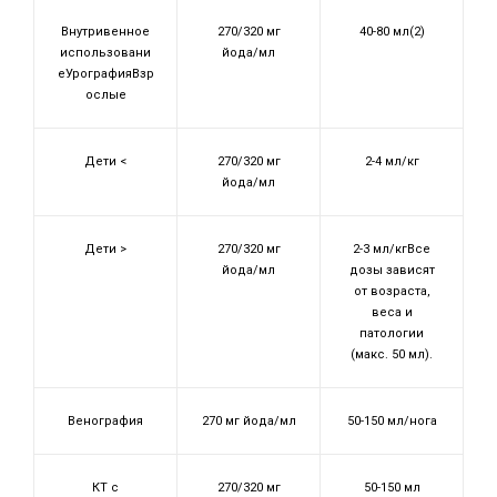
Внутривенное
270/320 мг
40-80 мл(2)
использовани
йода/мл
еУрографияВзр
ослые
Дети <
270/320 мг
2-4 мл/кг
йода/мл
Дети >
270/320 мг
2-3 мл/кгВсе
йода/мл
дозы зависят
от возраста,
веса и
патологии
(макс. 50 мл).
Венография
270 мг йода/мл
50-150 мл/нога
КТ с
270/320 мг
50-150 мл