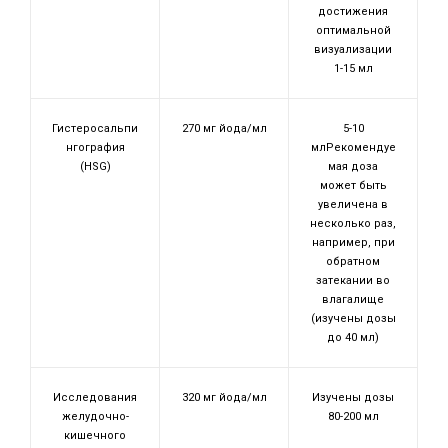
достижения
оптимальной
визуализации
1-15 мл
Гистеросальпи
270 мг йода/мл
5-10
нгография
млРекомендуе
(HSG)
мая доза
может быть
увеличена в
несколько раз,
например, при
обратном
затекании во
влагалище
(изучены дозы
до 40 мл)
Исследования
320 мг йода/мл
Изучены дозы
желудочно-
80-200 мл
кишечного