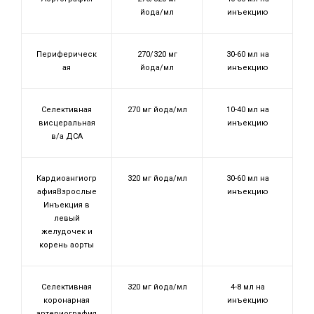
йода/мл
инъекцию
Периферическ
270/320 мг
30-60 мл на
ая
йода/мл
инъекцию
Селективная
270 мг йода/мл
10-40 мл на
висцеральная
инъекцию
в/а ДСА
Кардиоангиогр
320 мг йода/мл
30-60 мл на
афияВзрослые
инъекцию
Инъекция в
левый
желудочек и
корень аорты
Селективная
320 мг йода/мл
4-8 мл на
коронарная
инъекцию
артериография