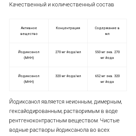
Качественный и количественный состав
Активное
Концентрация
Содержание в
вещество
мл
Йодиксанол
270 мг йода/мл
550 мг экв. 270
(МНН)
мг йода
Йодиксанол
320 мг йода/мл
652 мг экв. 320
(МНН)
мг йода
Йодиксанол является неионным, димерным,
гексайодированным, растворимым в воде
рентгеноконтрастным веществом. Чистые
водные растворы йодиксанола во всех