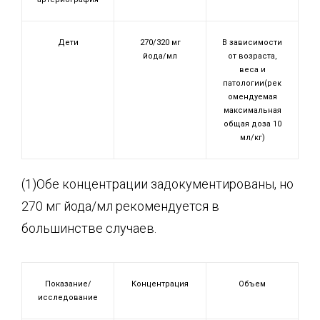
Дети
270/320 мг
В зависимости
йода/мл
от возраста,
веса и
патологии(рек
омендуемая
максимальная
общая доза 10
мл/кг)
(1)Обе концентрации задокументированы, но
270 мг йода/мл рекомендуется в
большинстве случаев.
Показание/
Концентрация
Объем
исследование