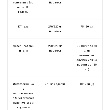
усилениемВзр
йода/мл
ослыеКТ
головы
КТ тела
270/320 мг
75-150 мл
йода/мл
ДетиКТ головы
270/320 мг
2-3 мл/кг до 50
и тела
йода/мл
мл(в
некоторых
случаях можно
ввести до 150
мл)
Интпатекально
270 мг йода/мл
10-12 мл(3)
е
использовани
е Миелография
поясничного и
грудного