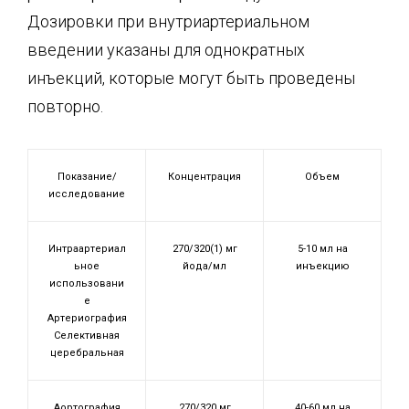
Дозировки при внутриартериальном
введении указаны для однократных
инъекций, которые могут быть проведены
повторно.
Показание/
Концентрация
Объем
исследование
Интраартериал
270/320(1) мг
5-10 мл на
ьное
йода/мл
инъекцию
использовани
е
Артериография
Селективная
церебральная
Аортография
270/320 мг
40-60 мл на