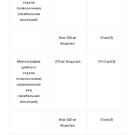
отдела
позвоночника
(люмбальная
инъекция)
Или 320 мг
10 мл(3)
йода/мл
Миелография
270 мг йода/мл
10-12 мл(3)
шейного
отдела
позвоночника(
цервикальная
или
люмбальная
инъекция)
Или 320 мг
10 мл(3)
йода/мл