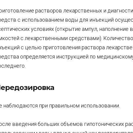
риготовление растворов лекарственных и диагност
редств с использованием воды для инъекций осущес
септических условиях (открытие ампул, наполнение 
мкостей с лекарственными средствами). Количество
нъекций с целью приготовления раствора лекарстве
редства определяется инструкцией по медицинско
оследнего.
ередозировка
е наблюдаются при правильном использовании.
осле введения больших объемов гипотонических ра