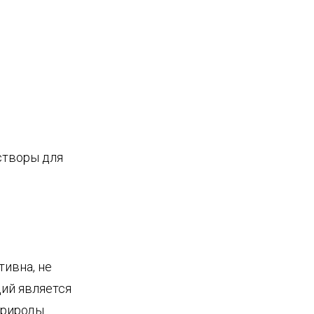
створы для
тивна, не
ий является
природы