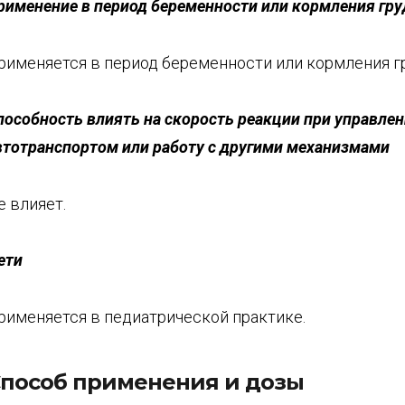
рименение в период бе
ременности или кормления гр
рименяется в период беременности или кормления г
пособность влиять на скорость реакции при управле
втотранспортом и
ли работу с другими механизмами
е влияет.
ети
рименяется в педиатрической практике.
пособ применения и дозы