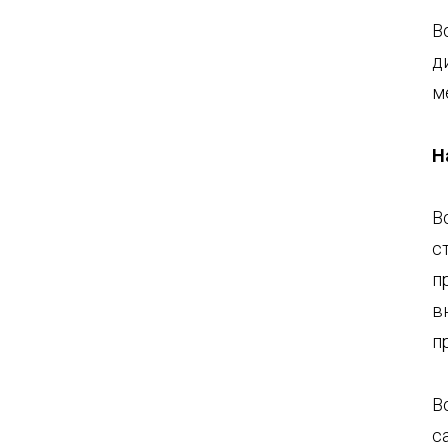
В
д
м
Н
В
с
п
в
п
В
с