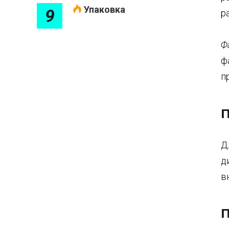
Упаковка
9
р
Ф
ф
п
П
Д
д
в
П