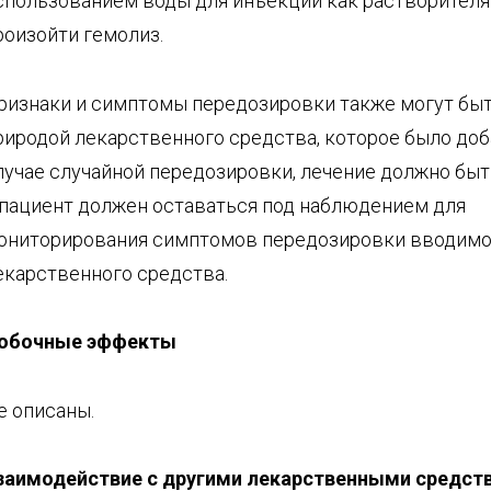
спользованием воды для инъекций как растворител
роизойти гемолиз.
ризнаки и симптомы передозировки также могут быт
риродой лекарственного средства, которое было доб
лучае случайной передозировки, лечение должно быт
 пациент должен оставаться под наблюдением для
ониторирования симптомов передозировки вводимо
екарственного средства.
обочные эффекты
е описаны.
заимодействие с другими лекарственными средств