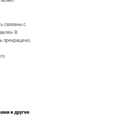
я может
ь связаны с
авлен. В
ь прекращено,
го
ами и дру
гие