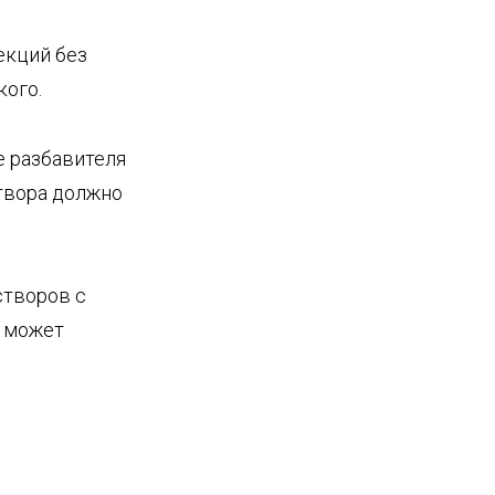
екций без
кого.
е разбавителя
твора должно
створов с
я может