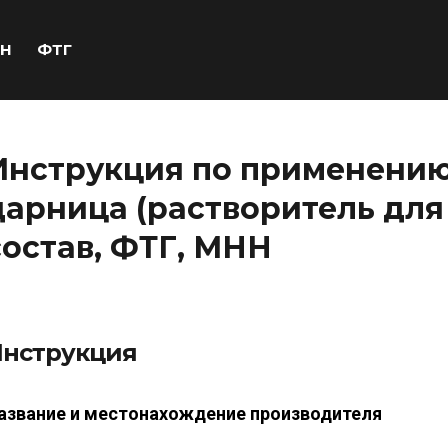
Н
ФТГ
Инструкция по применению
дарница (растворитель для
состав, ФТГ, МНН
нструкция
азвание и местонахождение производителя