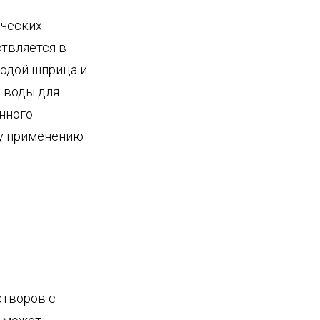
ических
твляется в
водой шприца и
 воды для
нного
му применению
створов с