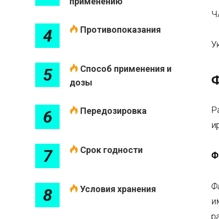
применению
Ч
Противопоказания
4
У
Способ применения и
5
Ф
дозы
Р
Передозировка
6
и
Срок годности
7
Ф
Ф
Условия хранения
8
и
р