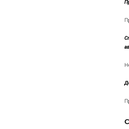
П
П
С
а
Н
Д
П
С