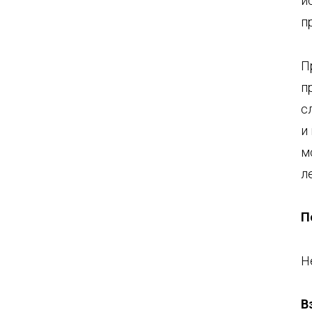
и
п
П
п
с
и
м
л
П
Н
В