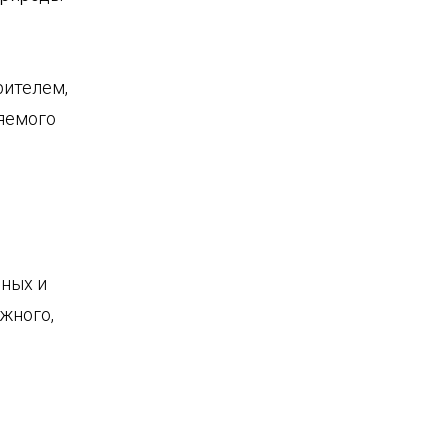
рителем,
яемого
ных и
жного,