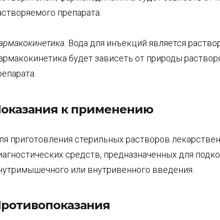
астворяемого препарата.
армакокинетика
.
Вода для инъекций является раство
армакокинетика будет зависеть от природы раствор
репарата.
оказания к применению
ля приготовления стерильных растворов лекарствен
иагностических средств, предназначенных для подко
нутримышечного или внутривенного введения.
ротивопоказания