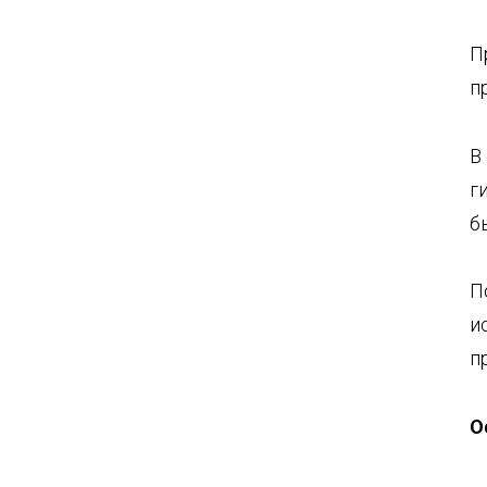
П
п
В
г
б
П
и
п
О