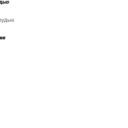
удью
рудью.
нии