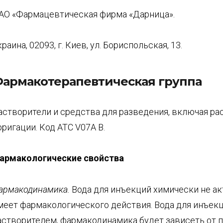
АО «Фармацевтическая фирма «Дарница».
краина, 02093, г. Киев, ул. Бориспольская, 13.
армакотерапевтическая группа
астворители и средства для разведения, включая ра
рригации. Код АТС V07A В.
армакологические свойства
армакодинамика
.
Вода для инъекций химически не ак
меет фармакологического действия. Вода для инъекц
астворителем, фармакодинамика будет зависеть от 