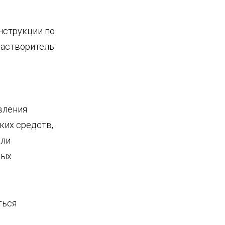
нструкции по
астворитель.
вления
ких средств,
или
рых
ться