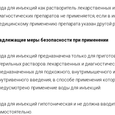
ода для инъекций как растворитель лекарственных и
иагностических препаратов не применяется, если в и
едицинскому применению препарата указан другой р
адлежащие меры безопасности при п
рименении
ода для инъекций предназначена только для пригото
терильных растворов лекарственных и диагностичес
редназначенных для подкожного, внутримышечного 
нутривенного введения, в способе применения кото
редусмотрено применение воды для инъекций.
ода для инъекций гипотоническая и не должна вводи
амостоятельно.