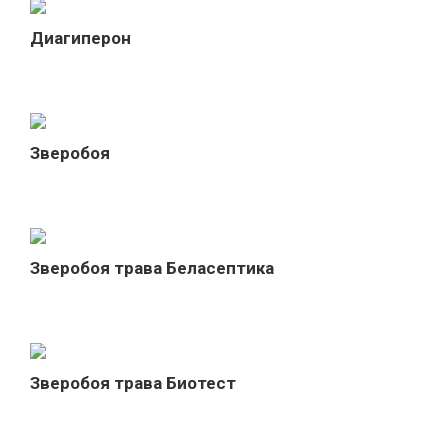
Диагиперон
Зверобоя
Зверобоя трава Беласептика
Зверобоя трава Биотест