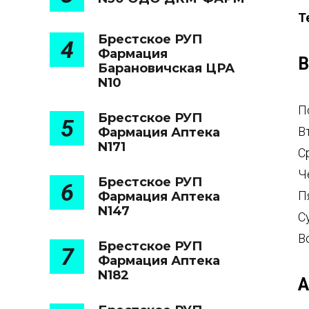
Т
Брестское РУП
4
Фармация
В
Барановичская ЦРА
N10
П
Брестское РУП
5
В
Фармация Аптека
N171
С
Ч
Брестское РУП
6
П
Фармация Аптека
N147
С
В
Брестское РУП
7
Фармация Аптека
N182
А