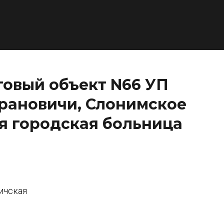
говый объект N66 УП
арановичи, Слонимское
ая городская больница
ичская