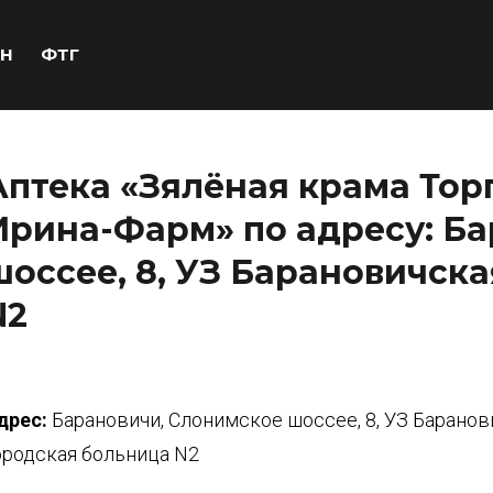
Н
ФТГ
Аптека «Зялёная крама Тор
Ирина-Фарм» по адресу: Б
шоссее, 8, УЗ Барановичск
N2
дрес:
Барановичи, Слонимское шоссее, 8, УЗ Баранов
ородская больница N2