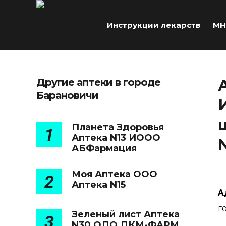
Инструкции лекарств
МН
Другие аптеки в городе
Барановичи
Планета Здоровья
1
Аптека N13 ИООО
АБФармация
Моя Аптека ООО
2
Аптека N15
А
г
Зеленый лист Аптека
3
N30 ОДО ДКМ-ФАРМ