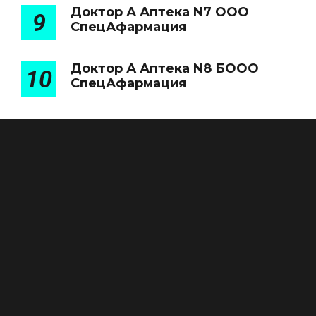
Доктор А Аптека N7 ООО
9
СпецАфармация
Доктор А Аптека N8 БООО
10
СпецАфармация