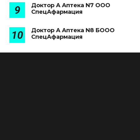
Доктор А Аптека N7 ООО
9
СпецАфармация
Доктор А Аптека N8 БООО
10
СпецАфармация