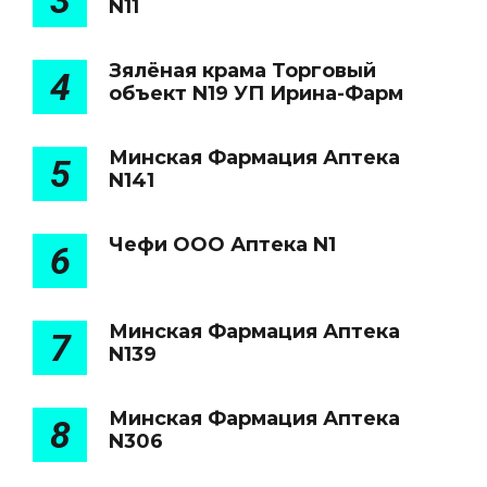
3
N11
Зялёная крама Торговый
4
объект N19 УП Ирина-Фарм
Минская Фармация Аптека
5
N141
Чефи ООО Аптека N1
6
Минская Фармация Аптека
7
N139
Минская Фармация Аптека
8
N306