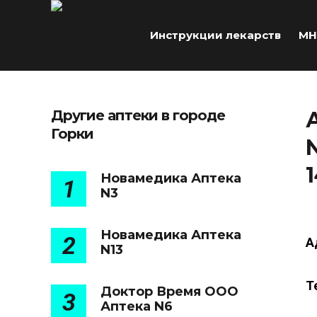
Инструкции лекарств
МН
Другие аптеки в городе
Горки
Новамедика Аптека
1
N3
Новамедика Аптека
2
А
N13
Т
Доктор Время ООО
3
Аптека N6