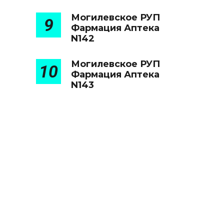
Могилевское РУП
9
Фармация Аптека
N142
Могилевское РУП
10
Фармация Аптека
N143