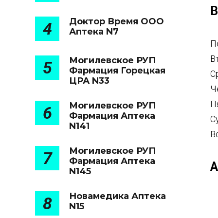
В
Доктор Время ООО
4
Аптека N7
П
В
Могилевское РУП
5
Фармация Горецкая
С
ЦРА N33
Ч
П
Могилевское РУП
6
Фармация Аптека
С
N141
В
Могилевское РУП
7
Фармация Аптека
А
N145
Новамедика Аптека
8
N15