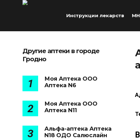
Инструкции лекарств
МН
Другие аптеки в городе
Гродно
Моя Аптека ООО
1
Аптека N6
А
Моя Аптека ООО
2
Аптека N11
Т
Альфа-аптека Аптека
3
В
N18 ОДО Салюслайн