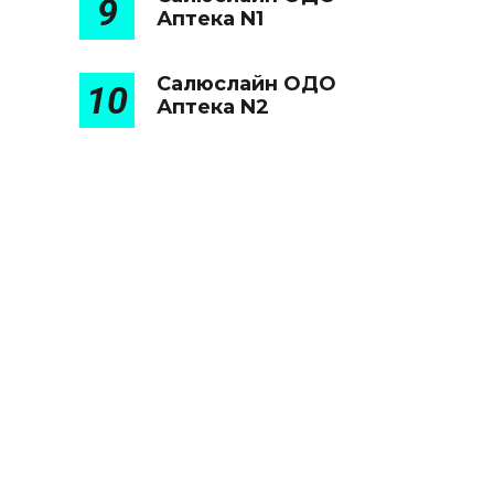
9
Аптека N1
Салюслайн ОДО
10
Аптека N2