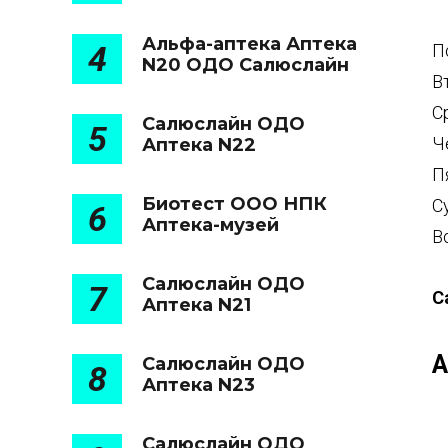
Альфа-аптека Аптека
4
П
N20 ОДО Салюслайн
В
С
Салюслайн ОДО
5
Ч
Аптека N22
П
Биотест ООО НПК
С
6
Аптека-музей
В
Салюслайн ОДО
7
С
Аптека N21
А
Салюслайн ОДО
8
Аптека N23
Салюслайн ОДО