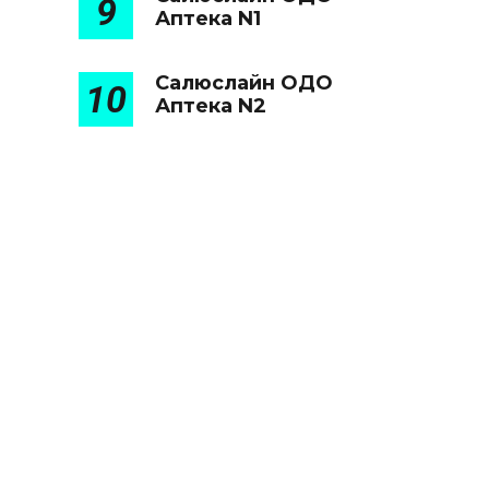
9
Аптека N1
Салюслайн ОДО
10
Аптека N2