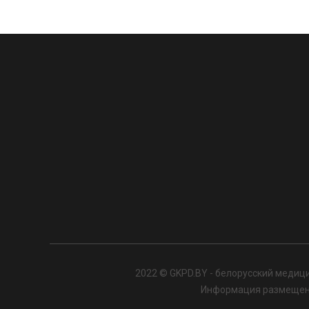
2022 © GKPD.BY - белорусский медици
Информация размещенна