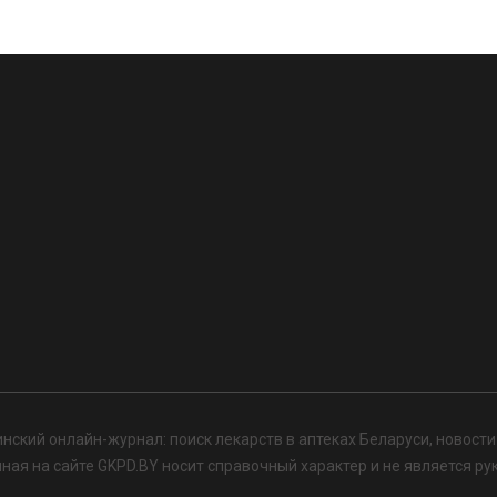
нский онлайн-журнал: поиск лекарств в аптеках Беларуси, новост
я на сайте GKPD.BY носит справочный характер и не является ру