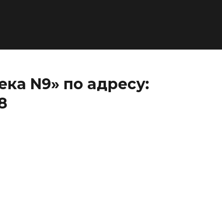
ка N9» по адресу:
8