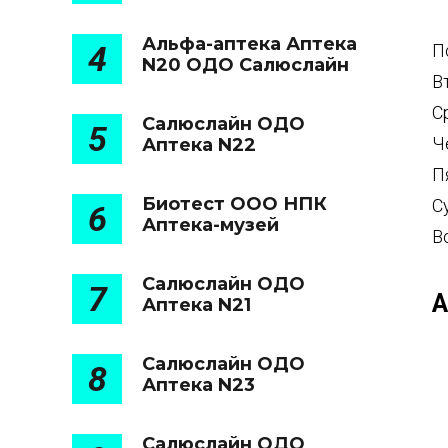
Альфа-аптека Аптека
4
П
N20 ОДО Салюслайн
В
С
Салюслайн ОДО
5
Ч
Аптека N22
П
Биотест ООО НПК
С
6
Аптека-музей
В
Салюслайн ОДО
7
А
Аптека N21
Салюслайн ОДО
8
Аптека N23
Салюслайн ОДО