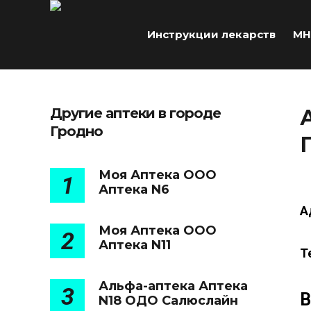
Инструкции лекарств
МН
Другие аптеки в городе
Гродно
Моя Аптека ООО
1
Аптека N6
А
Моя Аптека ООО
2
Аптека N11
Т
Альфа-аптека Аптека
3
В
N18 ОДО Салюслайн