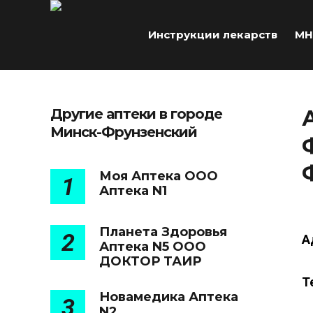
Инструкции лекарств
МН
Другие аптеки в городе
Минск-Фрунзенский
Моя Аптека ООО
1
Аптека N1
Планета Здоровья
2
А
Аптека N5 ООО
ДОКТОР ТАИР
Т
Новамедика Аптека
3
N2