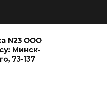
ка N23 ООО
су: Минск-
о, 73-137