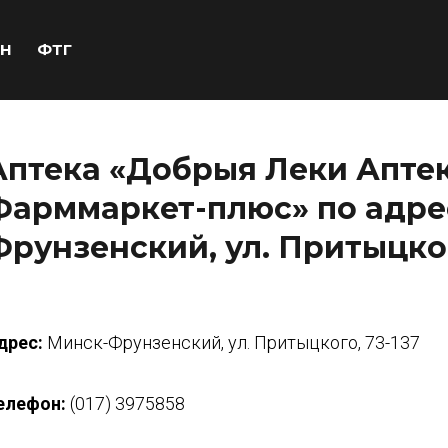
Н
ФТГ
Аптека «Добрыя Леки Апте
Фарммаркет-плюс» по адре
Фрунзенский, ул. Притыцког
дрес:
Минск-Фрунзенский, ул. Притыцкого, 73-137
елефон:
(017) 3975858