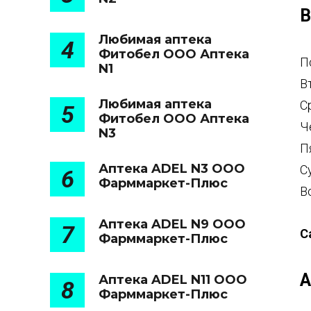
В
Любимая аптека
4
Фитобел ООО Аптека
П
N1
В
Любимая аптека
С
5
Фитобел ООО Аптека
Ч
N3
П
Аптека ADEL N3 ООО
С
6
Фарммаркет-Плюс
В
Аптека ADEL N9 ООО
7
С
Фарммаркет-Плюс
А
Аптека ADEL N11 ООО
8
Фарммаркет-Плюс