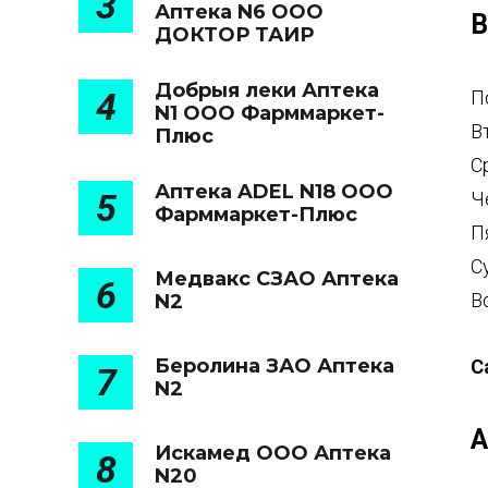
3
Аптека N6 ООО
В
ДОКТОР ТАИР
Добрыя леки Аптека
4
П
N1 ООО Фарммаркет-
В
Плюс
С
Аптека ADEL N18 ООО
5
Ч
Фарммаркет-Плюс
П
С
Медвакс СЗАО Аптека
6
В
N2
Беролина ЗАО Аптека
С
7
N2
А
Искамед ООО Аптека
8
N20