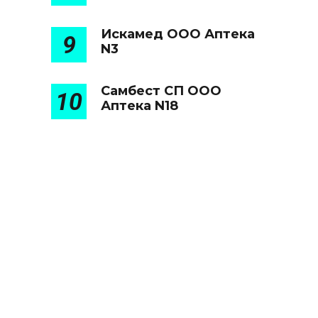
Искамед ООО Аптека
9
N3
Самбест СП ООО
10
Аптека N18