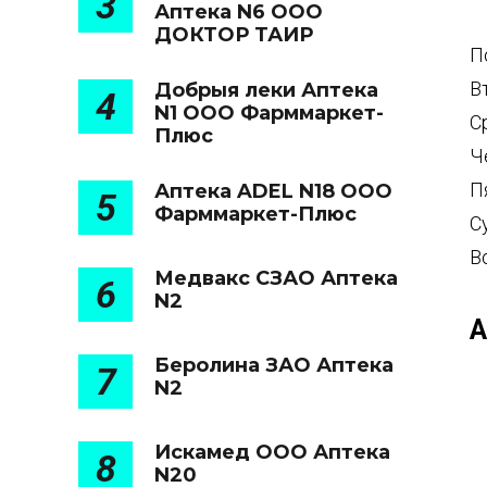
3
Аптека N6 ООО
ДОКТОР ТАИР
П
В
Добрыя леки Аптека
4
N1 ООО Фарммаркет-
С
Плюс
Ч
П
Аптека ADEL N18 ООО
5
Фарммаркет-Плюс
С
В
Медвакс СЗАО Аптека
6
N2
А
Беролина ЗАО Аптека
7
N2
Искамед ООО Аптека
8
N20