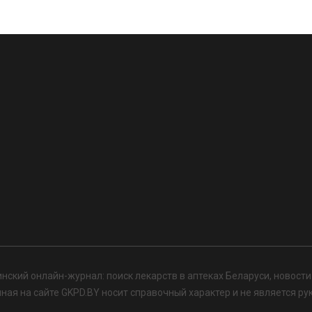
нский онлайн-журнал: поиск лекарств в аптеках Беларуси, новост
я на сайте GKPD.BY носит справочный характер и не является ру