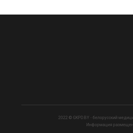
2022 © GKPD.BY - белорусский медици
Информация размещенна