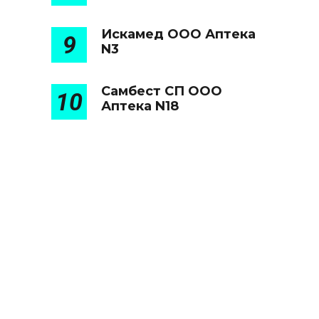
Искамед ООО Аптека
9
N3
Самбест СП ООО
10
Аптека N18