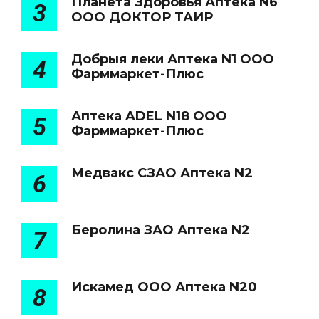
Планета Здоровья Аптека N6
3
ООО ДОКТОР ТАИР
Добрыя леки Аптека N1 ООО
4
Фарммаркет-Плюс
Аптека ADEL N18 ООО
5
Фарммаркет-Плюс
Медвакс СЗАО Аптека N2
6
Беролина ЗАО Аптека N2
7
Искамед ООО Аптека N20
8