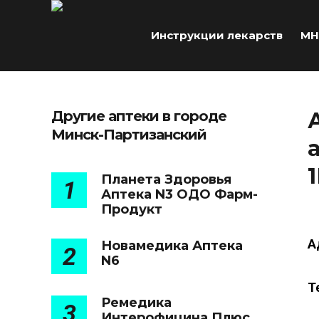
Инструкции лекарств
МН
Другие аптеки в городе
Минск-Партизанский
Планета Здоровья
1
Аптека N3 ОДО Фарм-
Продукт
А
Новамедика Аптека
2
N6
Т
Ремедика
3
Интерофицина Плюс