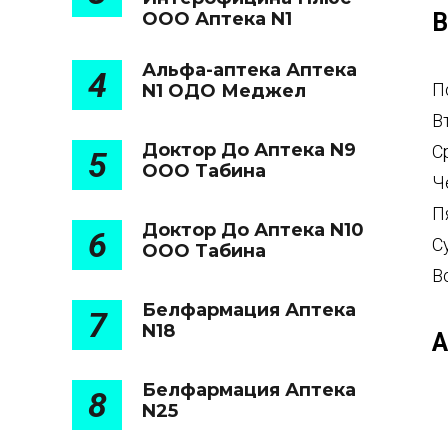
ООО Аптека N1
В
Альфа-аптека Аптека
4
П
N1 ОДО Меджел
В
Доктор До Аптека N9
С
5
ООО Табина
Ч
П
Доктор До Аптека N10
6
С
ООО Табина
В
Белфармация Аптека
7
N18
А
Белфармация Аптека
8
N25