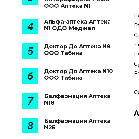
ООО Аптека N1
П
Альфа-аптека Аптека
4
В
N1 ОДО Меджел
С
Ч
Доктор До Аптека N9
5
ООО Табина
П
С
Доктор До Аптека N10
6
В
ООО Табина
С
Белфармация Аптека
7
N18
А
Белфармация Аптека
8
N25