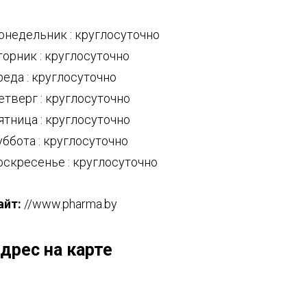
онедельник : круглосуточно
торник : круглосуточно
реда : круглосуточно
етверг : круглосуточно
ятница : круглосуточно
уббота : круглосуточно
оскресенье : круглосуточно
айт:
//www.pharma.by
дрес на карте