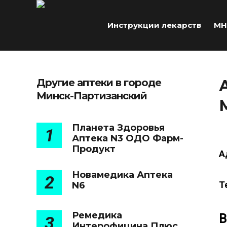
Инструкции лекарств
МН
Другие аптеки в городе
Минск-Партизанский
Планета Здоровья
1
Аптека N3 ОДО Фарм-
Продукт
А
Новамедика Аптека
2
Т
N6
Ремедика
В
3
Интерофицина Плюс