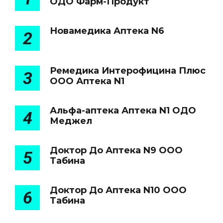
ОДО Фарм-Продукт
Новамедика Аптека N6
2
Ремедика Интерофицина Плюс
3
ООО Аптека N1
Альфа-аптека Аптека N1 ОДО
4
Меджел
Доктор До Аптека N9 ООО
5
Табина
Доктор До Аптека N10 ООО
6
Табина