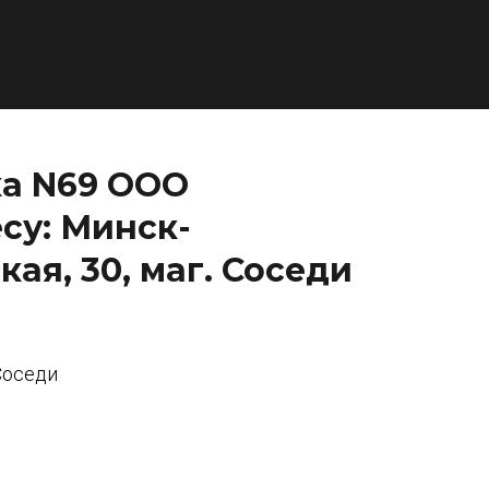
ка N69 ООО
су: Минск-
ая, 30, маг. Соседи
 Соседи