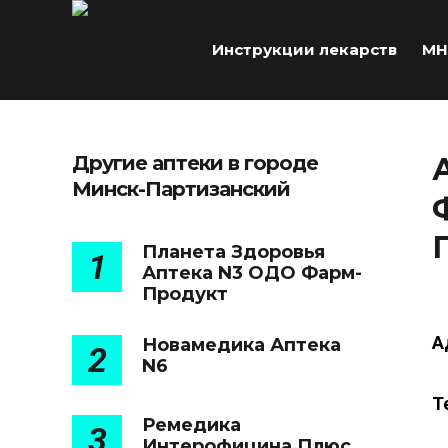
Инструкции лекарств
МН
Другие аптеки в городе
Минск-Партизанский
Планета Здоровья
1
Аптека N3 ОДО Фарм-
Продукт
А
Новамедика Аптека
2
N6
Т
Ремедика
3
Интерофицина Плюс