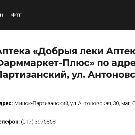
Н
ФТГ
Аптека «Добрыя леки Апте
Фарммаркет-Плюс» по адре
Партизанский, ул. Антоновск
дрес:
Минск-Партизанский, ул. Антоновская, 30, маг.
елефон:
(017) 3975858