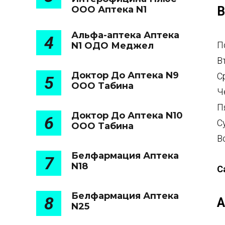
ООО Аптека N1
В
Альфа-аптека Аптека
4
П
N1 ОДО Меджел
В
Доктор До Аптека N9
С
5
ООО Табина
Ч
П
Доктор До Аптека N10
6
С
ООО Табина
В
Белфармация Аптека
7
N18
С
Белфармация Аптека
8
А
N25