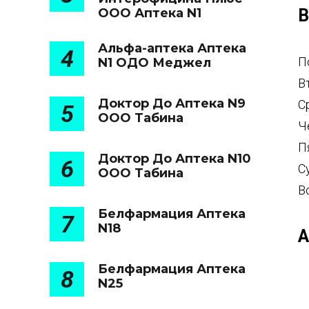
ООО Аптека N1
В
Альфа-аптека Аптека
4
П
N1 ОДО Меджел
В
Доктор До Аптека N9
С
5
ООО Табина
Ч
П
Доктор До Аптека N10
6
С
ООО Табина
В
Белфармация Аптека
7
N18
А
Белфармация Аптека
8
N25