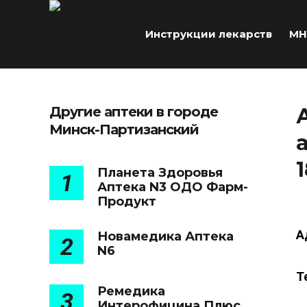
Инструкции лекарств
МН
Другие аптеки в городе
Минск-Партизанский
1
Планета Здоровья
1
Аптека N3 ОДО Фарм-
Продукт
А
Новамедика Аптека
2
N6
Т
Ремедика
3
Интерофицина Плюс