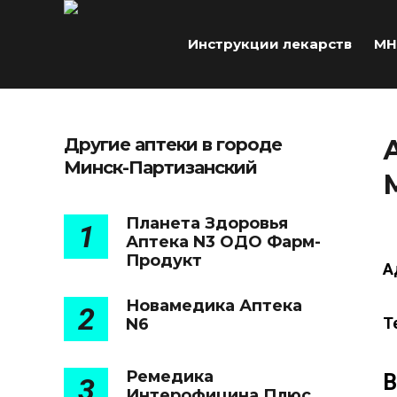
Инструкции лекарств
МН
Другие аптеки в городе
Минск-Партизанский
Планета Здоровья
1
Аптека N3 ОДО Фарм-
Продукт
А
Новамедика Аптека
2
Т
N6
Ремедика
В
3
Интерофицина Плюс