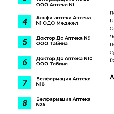
ООО Аптека N1
П
Альфа-аптека Аптека
4
В
N1 ОДО Меджел
С
Ч
Доктор До Аптека N9
5
ООО Табина
П
С
Доктор До Аптека N10
6
В
ООО Табина
А
Белфармация Аптека
7
N18
Белфармация Аптека
8
N25