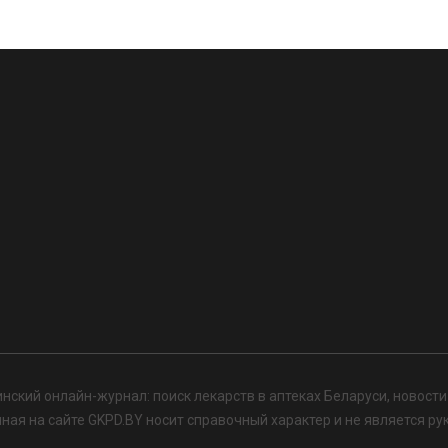
нский онлайн-журнал: поиск лекарств в аптеках Беларуси, новост
я на сайте GKPD.BY носит справочный характер и не является ру