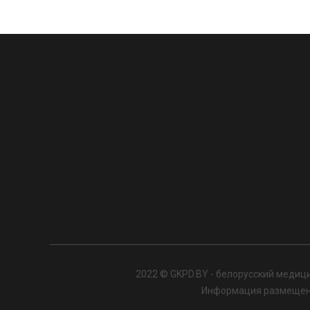
2022 © GKPD.BY - белорусский медици
Информация размещенна