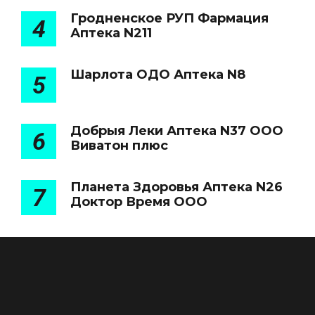
Гродненское РУП Фармация
4
Аптека N211
Шарлота ОДО Аптека N8
5
Добрыя Леки Аптека N37 ООО
6
Виватон плюс
Планета Здоровья Аптека N26
7
Доктор Время ООО