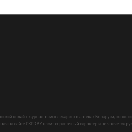
нский онлайн-журнал: поиск лекарств в аптеках Беларуси, новост
я на сайте GKPD.BY носит справочный характер и не является ру