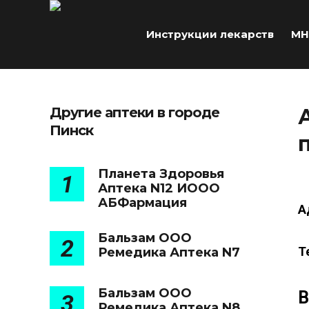
Инструкции лекарств
МН
Другие аптеки в городе
Пинск
Планета Здоровья
1
Аптека N12 ИООО
АБФармация
А
Бальзам ООО
2
Т
Ремедика Аптека N7
Бальзам ООО
В
3
Ремедика Аптека N8