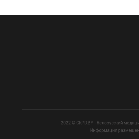
2022 © GKPD.BY - белорусский медици
Информация размещенна