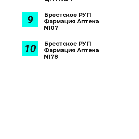
Брестское РУП
9
Фармация Аптека
N107
Брестское РУП
10
Фармация Аптека
N178