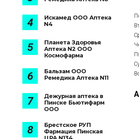
П
Искамед ООО Аптека
4
N4
В
С
Планета Здоровья
5
Ч
Аптека N2 ООО
П
Космофарма
С
Бальзам ООО
6
В
Ремедика Аптека N11
А
Дежурная аптека в
7
Пинске Бьютифарм
ООО
Брестское РУП
8
Фармация Пинская
ЦРА N134