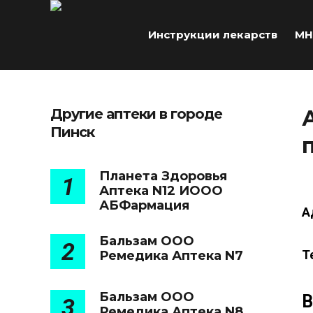
Инструкции лекарств
МН
Другие аптеки в городе
Пинск
Планета Здоровья
1
Аптека N12 ИООО
АБФармация
А
Бальзам ООО
2
Т
Ремедика Аптека N7
Бальзам ООО
В
3
Ремедика Аптека N8