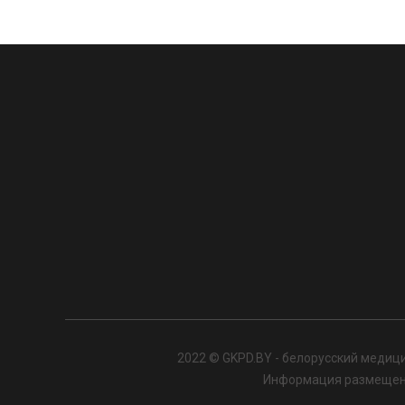
2022 © GKPD.BY - белорусский медици
Информация размещенна