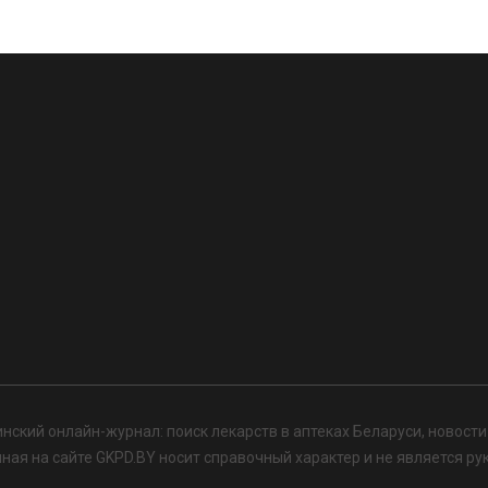
нский онлайн-журнал: поиск лекарств в аптеках Беларуси, новост
я на сайте GKPD.BY носит справочный характер и не является ру