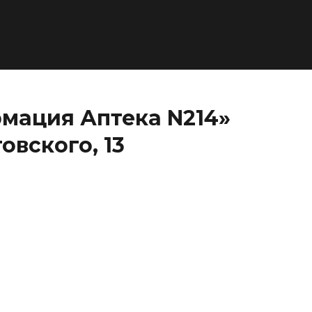
мация Аптека N214»
овского, 13