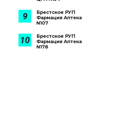
Брестское РУП
9
Фармация Аптека
N107
Брестское РУП
10
Фармация Аптека
N178