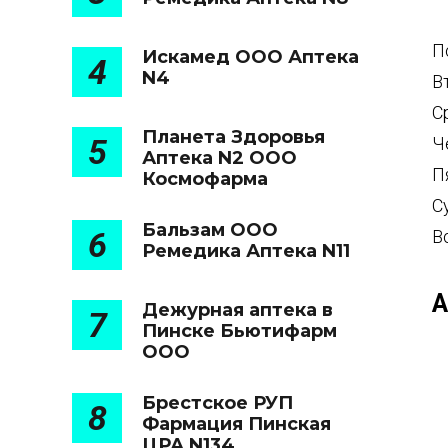
П
Искамед ООО Аптека
4
N4
В
С
Планета Здоровья
5
Ч
Аптека N2 ООО
П
Космофарма
С
Бальзам ООО
6
В
Ремедика Аптека N11
А
Дежурная аптека в
7
Пинске Бьютифарм
ООО
Брестское РУП
8
Фармация Пинская
ЦРА N134