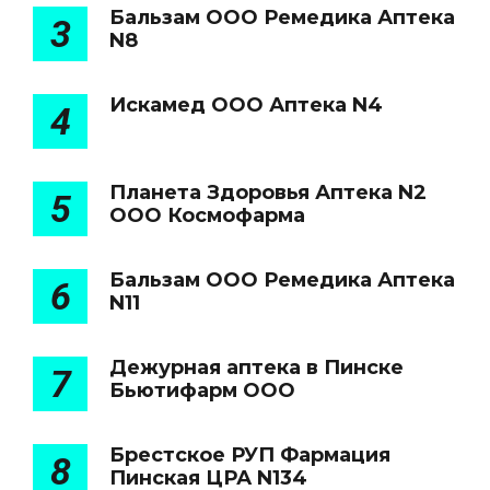
Бальзам ООО Ремедика Аптека
3
N8
Искамед ООО Аптека N4
4
Планета Здоровья Аптека N2
5
ООО Космофарма
Бальзам ООО Ремедика Аптека
6
N11
Дежурная аптека в Пинске
7
Бьютифарм ООО
Брестское РУП Фармация
8
Пинская ЦРА N134