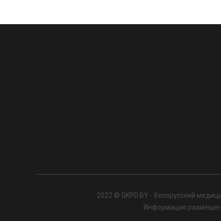
2022 © GKPD.BY - белорусский медици
Информация размещенна