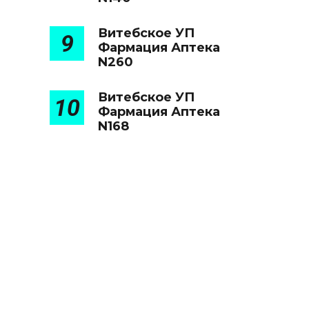
Витебское УП
9
Фармация Аптека
N260
Витебское УП
10
Фармация Аптека
N168