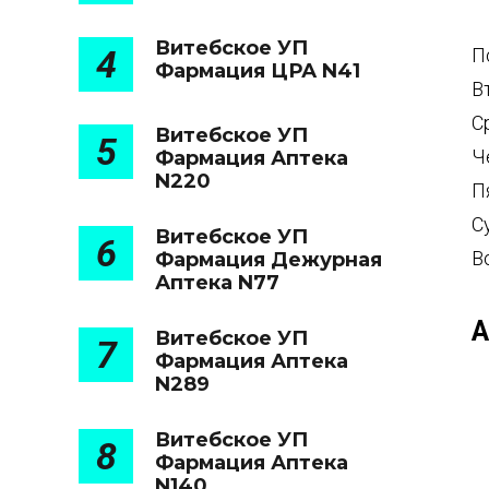
Витебское УП
4
П
Фармация ЦРА N41
В
С
Витебское УП
5
Ч
Фармация Аптека
N220
П
С
Витебское УП
6
В
Фармация Дежурная
Аптека N77
А
Витебское УП
7
Фармация Аптека
N289
Витебское УП
8
Фармация Аптека
N140