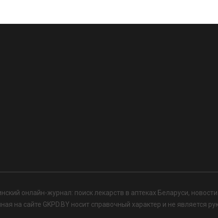
нский онлайн-журнал: поиск лекарств в аптеках Беларуси, новост
я на сайте GKPD.BY носит справочный характер и не является ру