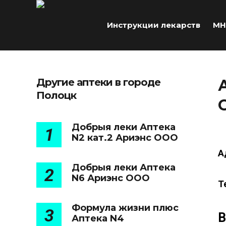
Инструкции лекарств
МН
Другие аптеки в городе
Полоцк
Добрыя леки Аптека
1
N2 кат.2 Ариэнс ООО
А
Добрыя леки Аптека
2
N6 Ариэнс ООО
Т
Формула жизни плюс
3
В
Аптека N4