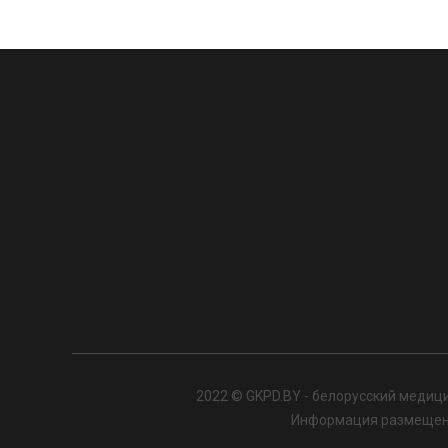
2022 © GKPD.BY - белорусский медици
Информация размещенна