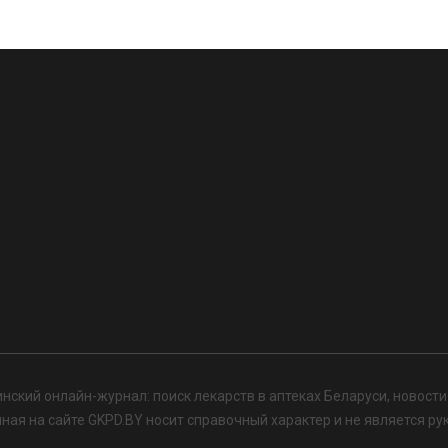
нский онлайн-журнал: поиск лекарств в аптеках Беларуси, новост
я на сайте GKPD.BY носит справочный характер и не является ру