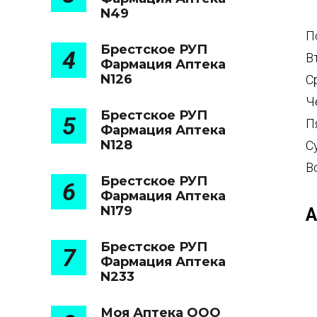
N49
П
Брестское РУП
4
В
Фармация Аптека
N126
С
Ч
Брестское РУП
5
П
Фармация Аптека
N128
С
В
Брестское РУП
6
Фармация Аптека
N179
А
Брестское РУП
7
Фармация Аптека
N233
Моя Аптека ООО