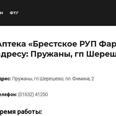
Н
ФТГ
Аптека «Брестское РУП Фар
адресу: Пружаны, гп Шереше
дрес:
Пружаны, гп Шерешево, пл. Фимина, 2
елефон:
(01632) 41250
ремя работы: