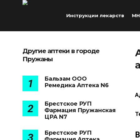
Инструкции лекарств
МН
Другие аптеки в городе
Пружаны
Бальзам ООО
1
Ремедика Аптека N6
А
Брестское РУП
2
Фармация Пружанская
Т
ЦРА N7
Брестское РУП
В
3
Фармация Аптека