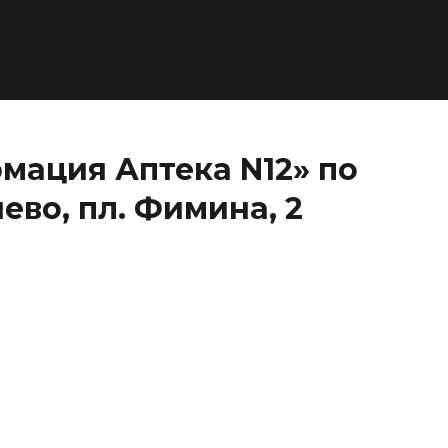
мация Аптека N12» по
во, пл. Фимина, 2