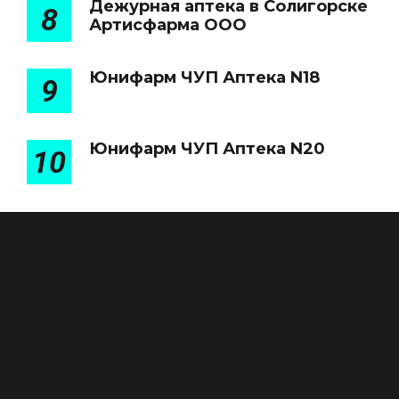
Дежурная аптека в Солигорске
8
Артисфарма ООО
Юнифарм ЧУП Аптека N18
9
Юнифарм ЧУП Аптека N20
10