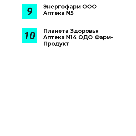
Энергофарм ООО
9
Аптека N5
Планета Здоровья
10
Аптека N14 ОДО Фарм-
Продукт