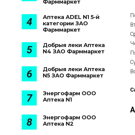
Фарммаркет
П
Аптека ADEL N1 5-й
4
категории ЗАО
В
Фарммаркет
С
Ч
Добрыя леки Аптека
5
N4 ЗАО Фарммаркет
П
С
Добрыя леки Аптека
6
В
N5 ЗАО Фарммаркет
С
Энергофарм ООО
7
Аптека N1
А
Энергофарм ООО
8
Аптека N2