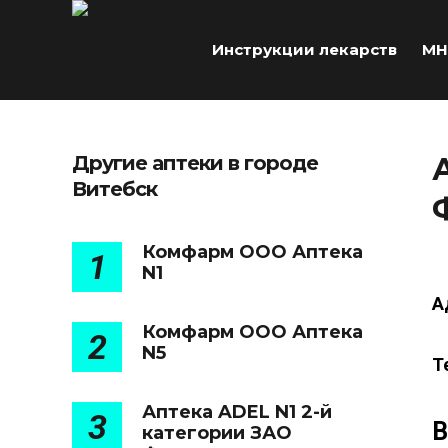
Инструкции лекарств
МН
Другие аптеки в городе
Витебск
Комфарм ООО Аптека
1
N1
А
Комфарм ООО Аптека
2
N5
Т
Аптека ADEL N1 2-й
3
В
категории ЗАО