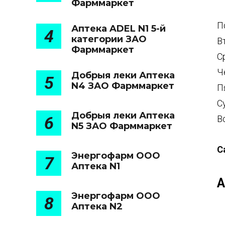
Фарммаркет
П
Аптека ADEL N1 5-й
4
категории ЗАО
В
Фарммаркет
С
Ч
Добрыя леки Аптека
5
N4 ЗАО Фарммаркет
П
С
Добрыя леки Аптека
6
В
N5 ЗАО Фарммаркет
С
Энергофарм ООО
7
Аптека N1
А
Энергофарм ООО
8
Аптека N2