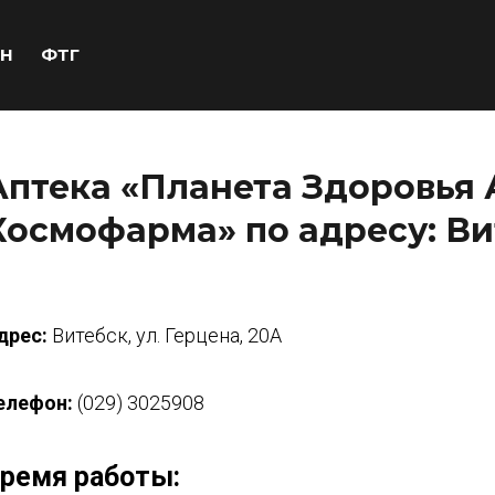
Н
ФТГ
Аптека «Планета Здоровья 
Космофарма» по адресу: Вит
дрес:
Витебск, ул. Герцена, 20А
елефон:
(029) 3025908
ремя работы: