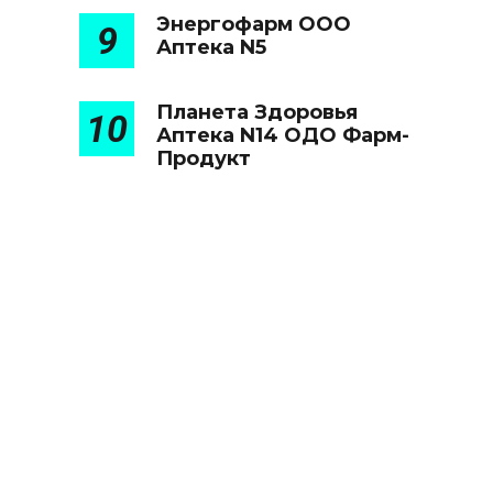
Энергофарм ООО
9
Аптека N5
Планета Здоровья
10
Аптека N14 ОДО Фарм-
Продукт