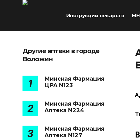
Инструкции лекарств
МН
Другие аптеки в городе
Воложин
Минская Фармация
1
ЦРА N123
А
Минская Фармация
2
Аптека N224
Т
Минская Фармация
3
В
Аптека N127