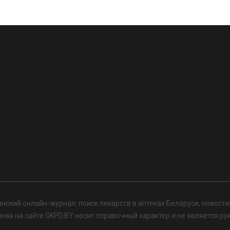
нский онлайн-журнал: поиск лекарств в аптеках Беларуси, новост
я на сайте GKPD.BY носит справочный характер и не является ру