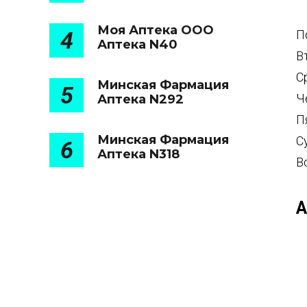
Моя Аптека ООО
4
П
Аптека N40
В
С
Минская Фармация
5
Ч
Аптека N292
П
Минская Фармация
С
6
Аптека N318
В
А