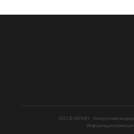
2022 © GKPD.BY - белорусский медици
Информация размещенна