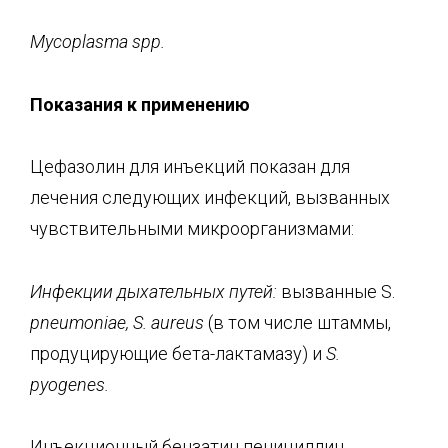
Mycoplasma
spp
.
Показания
к применению
Цефазолин для инъекций показан для
лечения следующих инфекций, вызванных
чувствительными микроорганизмами:
Инфекции дыхательных путей:
вызванные S.
pneumoniae
,
S
.
aureus
(в том числе штаммы,
продуцирующие бета-лактамазу) и
S
.
pyogenes
.
Инъекционный бензатин пенициллин