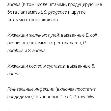
aureus
(в том числе штаммы, продуцирующие
бета-лактамазы),
S
.
pyogenes
и другие
штаммы стрептококков.
И
нфекции желчных путей:
вызванные
Е.
coli
,
различные штаммы стрептококков,
Р.
mirabilis
и S.
aureus
.
Инфекции костей и суставов:
вызванные 5.
aureus
.
Генитальные инфекции (включая простатит,
эпидидимит):
вызванные
Е.
coli
,
Р.
mirabilis
.