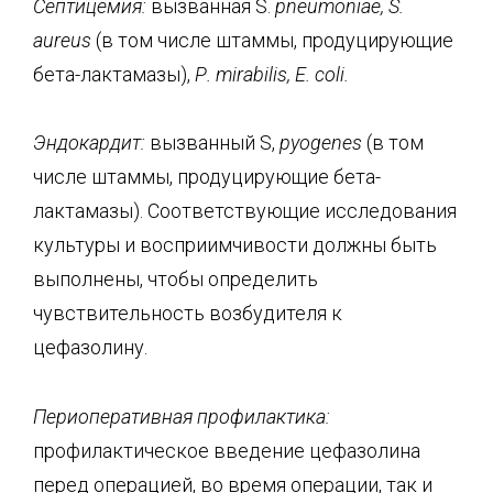
Септицемия:
вызванная S.
pneumoniae
,
S
.
aureus
(в том числе штаммы, продуцирующие
бета-лактамазы),
Р.
mirabilis
,
Е.
coli
.
Эндокардит:
вызванный S,
pyogenes
(в том
числе штаммы, продуцирующие бета-
лактамазы). Соответствующие исследования
культуры и восприимчивости должны быть
выполнены, чтобы определить
чувствительность возбудителя к
цефазолину.
Периоперативная профилактика:
профилактическое введение цефазолина
перед операцией, во время операции, так и