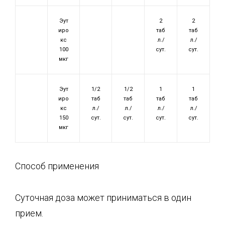
Эут
2
2
иро
таб
таб
кс
л./
л./
100
сут.
сут.
мкг
Эут
1/2
1/2
1
1
иро
таб
таб
таб
таб
кс
л./
л./
л./
л./
150
сут.
сут.
сут.
сут.
мкг
Способ применения
Суточная доза может приниматься в один
прием.