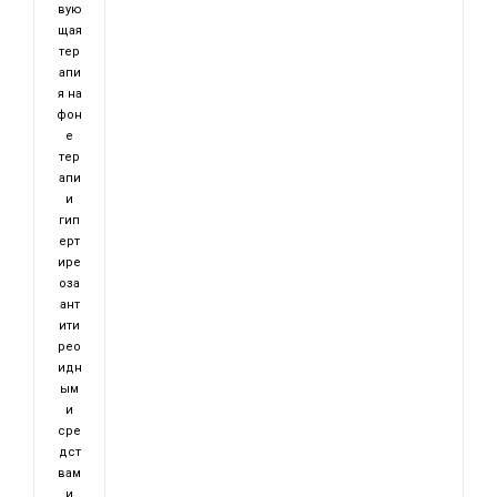
вую
щая
тер
апи
я на
фон
е
тер
апи
и
гип
ерт
ире
оза
ант
ити
рео
идн
ым
и
сре
дст
вам
и