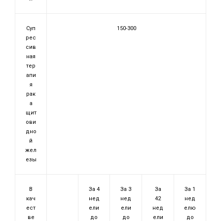
Суп
150-300
рес
сив
ная
тер
апи
я
рак
а
щит
ови
дно
й
жел
езы
В
За 4
За 3
За
За 1
кач
нед
нед
42
нед
ест
ели
ели
нед
елю
ве
до
до
ели
до