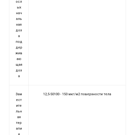
осл
ых
нач
аль
ная
доз
а
под
дер
жив
аю
щая
доз
а
Зам
12,5-50100 - 150 мкг/м2 поверхности тела
ест
ите
льн
ая
тер
апи
я