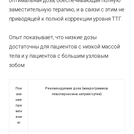
оптимальная доза, обеспечивающая полную
заместительную терапию, и в связи с этим не
приводящей к полной коррекции уровня ТТГ.
Опыт показывает, что низкие дозы
достаточны для пациентов с низкой массой
тела и у пациентов с большим узловым
зобом.
Пок
Рекомендуемая доза (микрограммов
аза
левотироксина натрия/сутки)
ние
при
мен
ени
ю