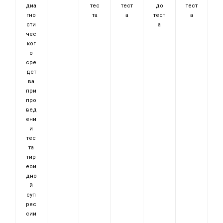
диа
тес
тест
до
тест
гно
та
а
тест
а
сти
а
чес
ког
о
сре
дст
ва
при
про
вед
ени
и
тес
та
тир
еои
дно
й
суп
рес
сии