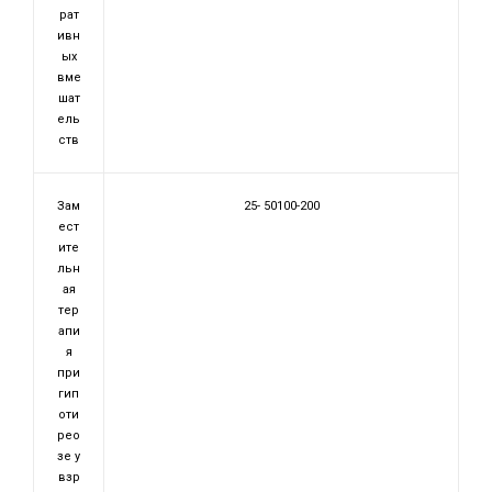
рат
ивн
ых
вме
шат
ель
ств
Зам
25- 50100-200
ест
ите
льн
ая
тер
апи
я
при
гип
оти
рео
зе у
взр