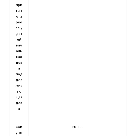
при
гип
оти
рео
зе у
дет
ей
нач
аль
ная
доз
а
под
дер
жив
аю
щая
доз
а
Соп
50- 100
утст