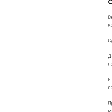
С
В
к
С
Д
п
Е
п
П
м