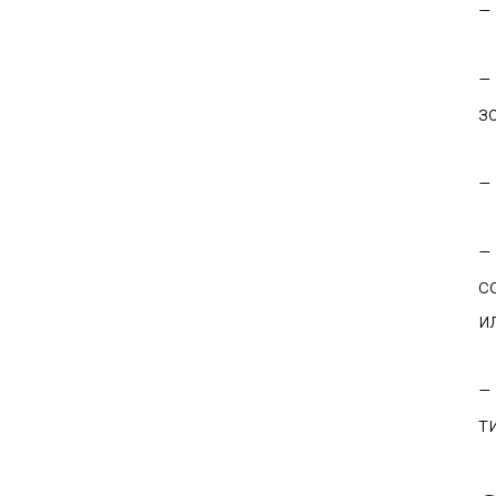
–
–
з
–
–
с
и
–
т