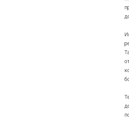
п
д
И
р
Т
о
к
б
Т
д
п