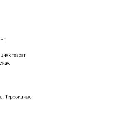
мг;
ция стеарат,
ская.
зы. Тиреоидные