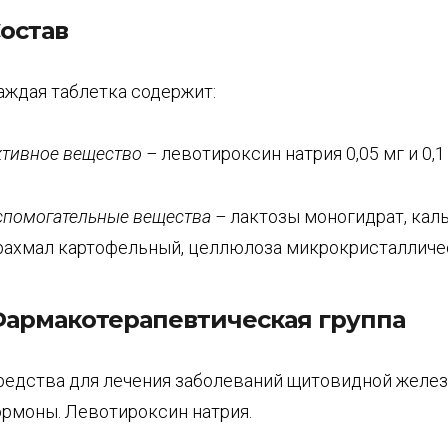
остав
аждая таблетка содержит:
ктивное вещество
–
левотироксин натрия 0,05 мг и 0,1 
спомогательные вещества
–
лактозы моногидрат, каль
рахмал картофельный, целлюлоза микрокристалличе
армакотерапевтическая группа
редства для лечения заболеваний щитовидной желе
ормоны. Левотироксин натрия.