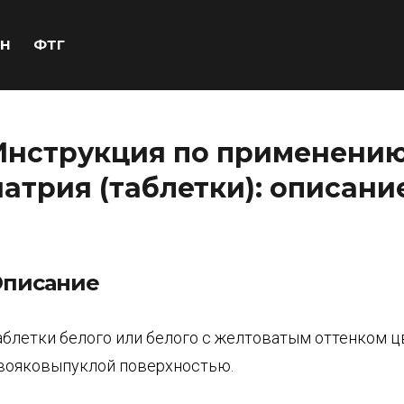
Н
ФТГ
Инструкция по применени
натрия (таблетки): описани
писание
аблетки белого или белого с желтоватым оттенком цв
вояковыпуклой поверхностью.