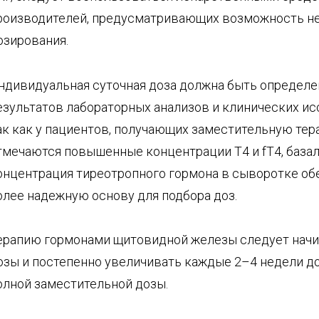
роизводителей, предусматривающих возможность н
озирования.
ндивидуальная суточная доза должна быть определе
езультатов лабораторных анализов и клинических ис
ак как у пациентов, получающих заместительную тер
тмечаются повышенные концентрации Т4 и fT4, база
онцентрация тиреотропного гормона в сыворотке об
олее надежную основу для подбора доз.
ерапию гормонами щитовидной железы следует начи
озы и постепенно увеличивать каждые 2–4 недели д
олной заместительной дозы.