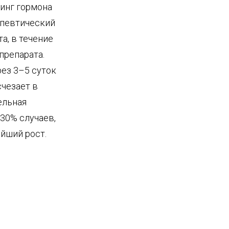
инг гормона
апевтический
а, в течение
препарата.
ез 3–5 суток
чезает в
ельная
30% случаев,
ейший рост.