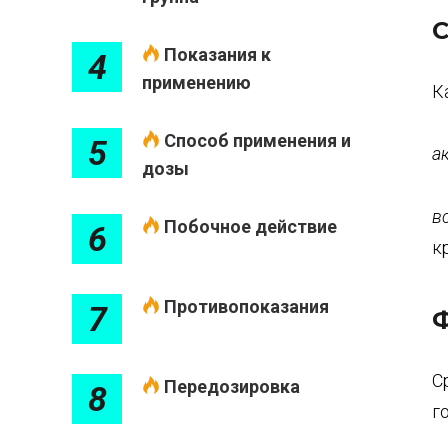
С
Показания к
4
применению
К
Способ применения и
5
а
дозы
в
Побочное действие
6
к
Противопоказания
7
Ф
С
Передозировка
8
г