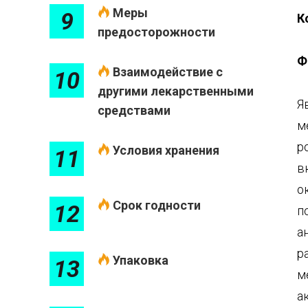
Меры
9
К
предосторожности
Ф
Взаимодействие с
10
другими лекарственными
Я
средствами
м
р
Условия хранения
11
в
о
Срок годности
12
п
а
р
Упаковка
13
м
а