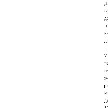
Д
в
д
т
и
д
У
т
г
ж
р
м
д
1