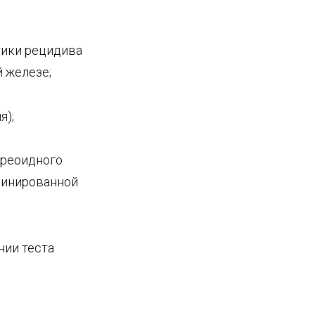
тики рецидива
 железе;
я);
иреоидного
бинированной
нии теста