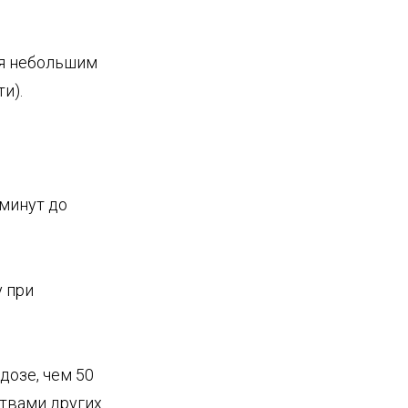
вая небольшим
и).
 минут до
у при
дозе, чем 50
твами других