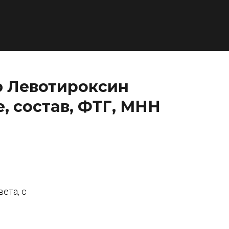
ю Левотироксин
е, состав, ФТГ, МНН
ета, с