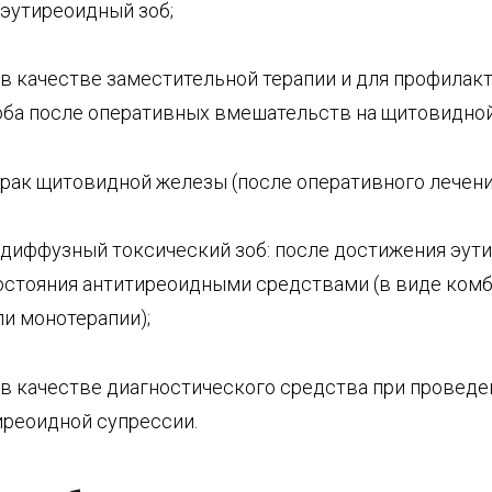
 эутиреоидный зоб;
 в качестве заместительной терапии и для профилак
оба после оперативных вмешательств на щитовидной
 рак щитовидной железы (после оперативного лечени
 диффузный токсический зоб: после достижения эут
остояния антитиреоидными средствами (в виде ком
ли монотерапии);
 в качестве диагностического средства при проведе
иреоидной супрессии.