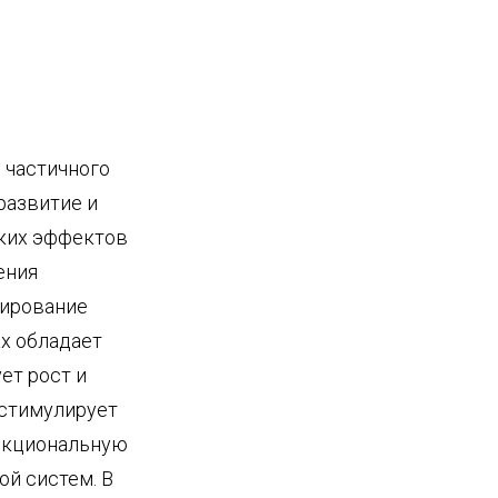
 частичного
развитие и
ских эффектов
ения
лирование
ах обладает
ет рост и
 стимулирует
ункциональную
й систем. В