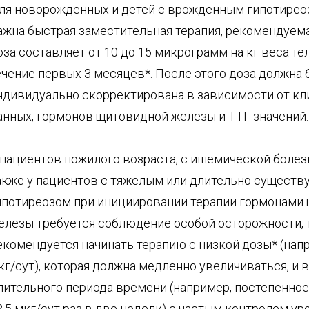
ля новорожденных и детей с врожденным гипотиреоз
ажна быстрая заместительная терапия, рекомендуема
оза составляет от 10 до 15 микрограмм на кг веса тел
ечение первых 3 месяцев*. После этого доза должна 
ндивидуально скорректирована в зависимости от кл
анных, гормонов щитовидной железы и ТТГ значений.
 пациентов пожилого возраста, с ишемической болез
акже у пациентов с тяжелым или длительно сущест
ипотиреозом при инициировании терапии гормонами
елезы требуется соблюдение особой осторожности, 
екомендуется начинать терапию с низкой дозы* (напр
кг/сут), которая должна медленно увеличиваться, и в
лительного периода времени (например, постепенное
2,5 мкг/сут раз в две недели) с частым контролем у