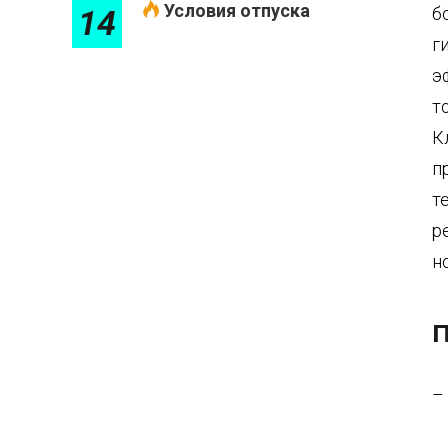
Условия отпуска
б
14
г
э
т
К
п
т
р
н
П
–