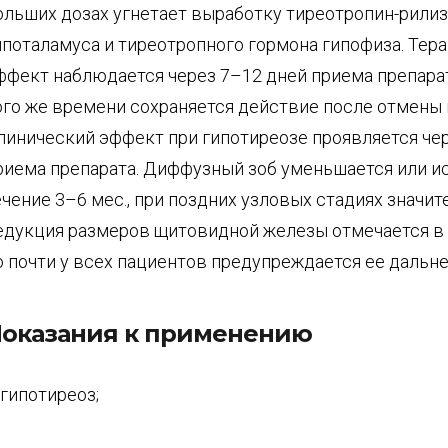
ольших дозах угнетает выработку тиреотропин-рилиз
ипоталамуса и тиреотропного гормона гипофиза. Тер
ффект наблюдается через 7–12 дней приема препарат
ого же времени сохраняется действие после отмены 
линический эффект при гипотиреозе проявляется чер
риема препарата. Диффузный зоб уменьшается или ис
ечение 3–6 мес., при поздних узловых стадиях значит
едукция размеров щитовидной железы отмечается в 
о почти у всех пациентов предупреждается ее дальн
оказания к применению
 гипотиреоз;