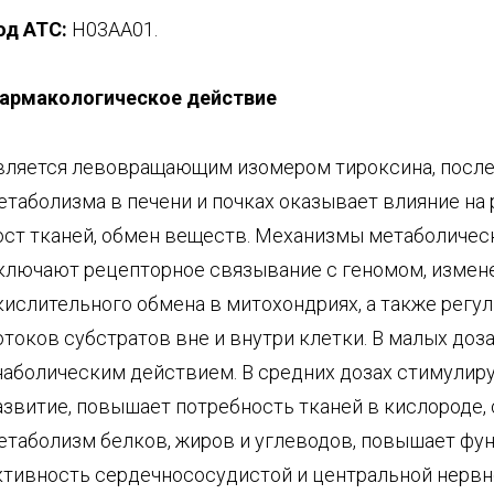
од АТС:
Н03АА01.
армакологическое действие
вляется левовращающим изомером тироксина, после
етаболизма в печени и почках оказывает влияние на 
ост тканей, обмен веществ. Механизмы метаболиче
ключают рецепторное связывание с геномом, измен
кислительного обмена в митохондриях, а также регу
отоков субстратов вне и внутри клетки. В малых доз
наболическим действием. В средних дозах стимулиру
азвитие, повышает потребность тканей в кислороде,
етаболизм белков, жиров и углеводов, повышает ф
ктивность сердечнососудистой и центральной нервно