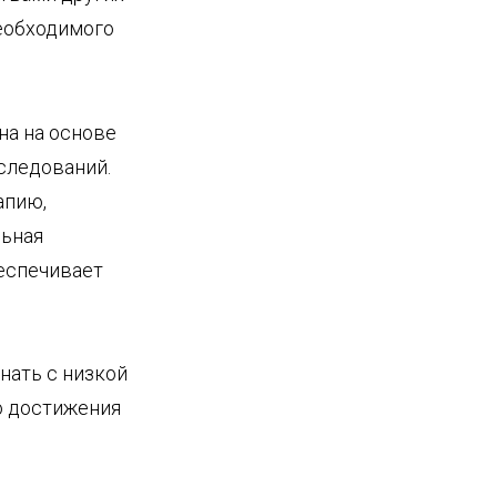
еобходимого
на на основе
следований.
апию,
льная
еспечивает
нать с низкой
о достижения