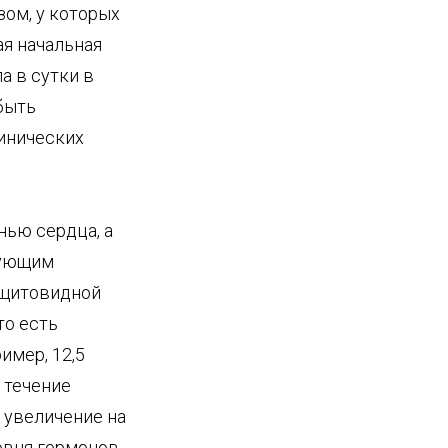
ом, у которых
я начальная
а в сутки в
быть
инических
нью сердца, а
вующим
 щитовидной
то есть
имер, 12,5
 течение
 увеличение на
ровня гормонов